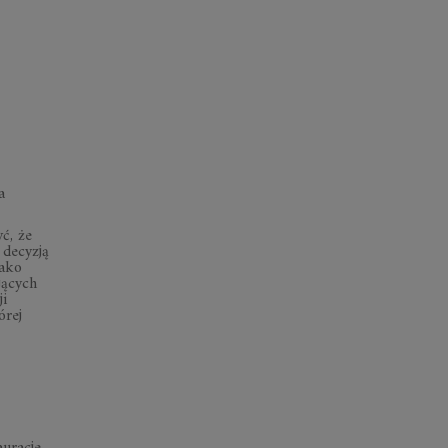
a
ć, że
 decyzją
jako
jących
ji
órej