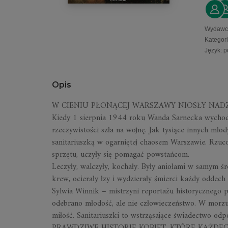
Wydawc
Kategor
Język
:
p
Opis
W CIENIU PŁONĄCEJ WARSZAWY NIOSŁY NADZI
Kiedy 1 sierpnia 1944 roku Wanda Sarnecka wychodz
rzeczywistości szła na wojnę. Jak tysiące innych mło
sanitariuszką w ogarniętej chaosem Warszawie. Rzuc
sprzętu, uczyły się pomagać powstańcom.
Leczyły, walczyły, kochały.
Były aniołami w samym śr
krew, ocierały łzy i wydzierały śmierci każdy oddech 
Sylwia Winnik
–
mistrzyni reportażu historycznego 
odebrano młodość, ale nie człowieczeństwo.
W morzu n
miłość.
Sanitariuszki
to wstrząsające świadectwo odpo