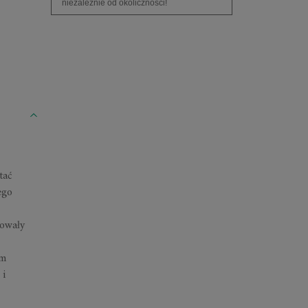
niezależnie od okoliczności!
tać
ego
owały
ym
 i