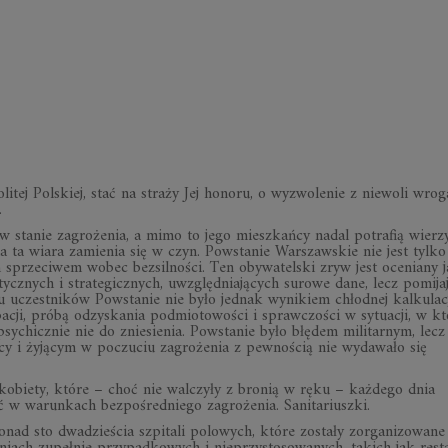
itej Polskiej, stać na straży Jej honoru, o wyzwolenie z niewoli wrog
.
w stanie zagrożenia, a mimo to jego mieszkańcy nadal potrafią wierzy
a ta wiara zamienia się w czyn. Powstanie Warszawskie nie jest tylko
 sprzeciwem wobec bezsilności. Ten obywatelski zryw jest oceniany 
ycznych i strategicznych, uwzględniających surowe dane, lecz pomija
elu uczestników Powstanie nie było jednak wynikiem chłodnej kalkulac
acji, próbą odzyskania podmiotowości i sprawczości w sytuacji, w kt
ychicznie nie do zniesienia. Powstanie było błędem militarnym, lecz
 i żyjącym w poczuciu zagrożenia z pewnością nie wydawało się
biety, które – choć nie walczyły z bronią w ręku – każdego dnia
ć w warunkach bezpośredniego zagrożenia. Sanitariuszki.
ad sto dwadzieścia szpitali polowych, które zostały zorganizowane