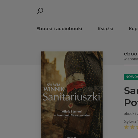
Ebooki i audiobooki
Książki
Kup
ebook
w abona
NOWO
Sa
Po
ebook i
Sylwia 