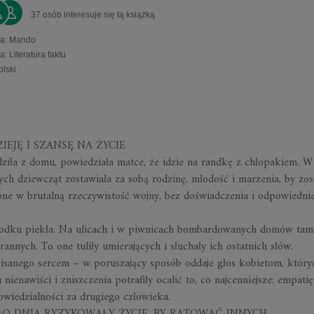
37 osób interesuje się tą książką
a
:
Mando
ia
:
Literatura faktu
olski
EJĘ I SZANSĘ NA ŻYCIE
iła z domu, powiedziała matce, że idzie na randkę z chłopakiem. W
dych dziewcząt zostawiała za sobą rodzinę, młodość i marzenia, by zos
one w brutalną rzeczywistość wojny, bez doświadczenia i odpowiedni
odku piekła. Na ulicach i w piwnicach bombardowanych domów tam
rannych. To one tuliły umierających i słuchały ich ostatnich słów.
pisanego sercem
–
w poruszający sposób oddaje głos kobietom, któr
ienawiści i zniszczenia potrafiły ocalić to, co najcenniejsze: empatię
wiedzialności za drugiego człowieka.