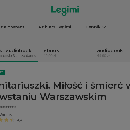
 na prezent
Pobierz Legimi
Cennik
 i audiobook
ebook
audiobook
mencie 3 dni za darmo
49,90 zł
49,90 zł
ŚĆ
nitariuszki. Miłość i śmierć 
wstaniu Warszawskim
 audiobook
Winnik
4,4