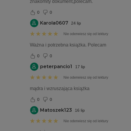
znakomity dokument,polecam.
0
0
Karola0607
24 lip
Nie oderwiesz się od lektury
Ważna i potrzebna książka. Polecam 
0
0
peterpancio1
17 lip
Nie oderwiesz się od lektury
mądra i wzruszająca książka
0
0
Matoszek123
16 lip
Nie oderwiesz się od lektury