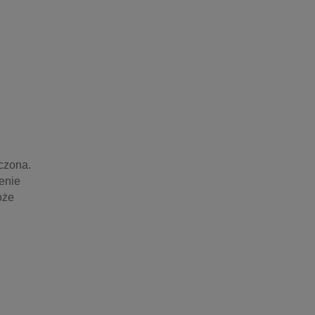
zona. 
enie 
że 