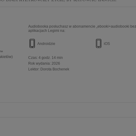
GO DNIA RYZYKOWAŁY ŻYCIE, BY RATOWAĆ INNYCH.
Audiobooka posłuchasz w abonamencie „ebooki+audiobooki bez 
aplikacjach Legimi na:
Androidzie
iOS
e™
akietów)
Czas:
4 godz. 14 min
Rok wydania
:
2026
Lektor:
Dorota Bochenek