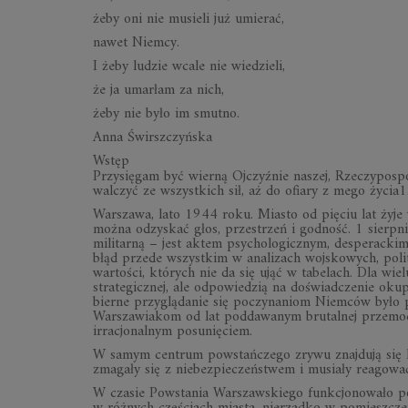
żeby oni nie musieli już umierać,
nawet Niemcy.
I żeby ludzie wcale nie wiedzieli,
że ja umarłam za nich,
żeby nie było im smutno.
Anna Świrszczyńska
Wstęp
Przysięgam być wierną Ojczyźnie naszej, Rzeczypospol
walczyć ze wszystkich sił, aż do ofiary z mego życia1
Warszawa, lato 1944 roku. Miasto od pięciu lat żyje 
można odzyskać głos, przestrzeń i godność. 1 sierpni
militarną – jest aktem psychologicznym, desperackim
błąd przede wszystkim w analizach wojskowych, polit
wartości, których nie da się ująć w tabelach. Dla wi
strategicznej, ale odpowiedzią na doświadczenie okup
bierne przyglądanie się poczynaniom Niemców było ps
Warszawiakom od lat poddawanym brutalnej przemocy
irracjonalnym posunięciem.
W samym centrum powstańczego zrywu znajdują się ko
zmagały się z niebezpieczeństwem i musiały reagowa
W czasie Powstania Warszawskiego funkcjonowało pon