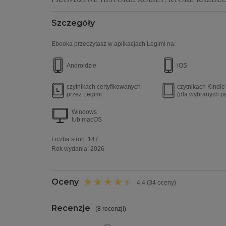
PRAWDZIWE HISTORIE KOBIET, KTÓRE KAŻDE
Szczegóły
Ebooka przeczytasz w aplikacjach Legimi na:
Androidzie
iOS
czytnikach certyfikowanych
czytnikach Kindl
przez Legimi
(dla wybranych p
Windows
lub macOS
Liczba stron:
147
Rok wydania
:
2026
Oceny
4,4 (34 oceny)
Recenzje
(
8 recenzji
)