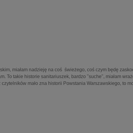
skim, miałam nadzieję na coś  świeżego, coś czym będę zaskoc
m. To takie historie sanitariuszek, bardzo "suche", miałam wraż
 z czytelników mało zna historii Powstania Warszawskiego, to mo