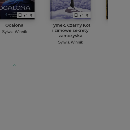
Ocalona
Tymek, Czarny Kot
Moc truc
i zimowe sekrety
Święta w 
Sylwia Winnik
zamczyska
wojny. Hi
wigilijne 1
Sylwia Winnik
Sylwia W