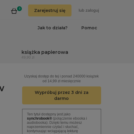
0
Zarejestruj się
lub
zaloguj
Jak to działa?
Pomoc
książka papierowa
49,90 zł
Uzyskaj dostęp do tej i ponad 240000 książek
od 14,99 zł miesięcznie
w
Wypróbuj przez 3 dni za
darmo
Ten tytuł dostępny jest jako
synchrobook®
(połączenie ebooka i
audiobooka). Dzięki temu możesz
naprzemiennie czytać i słuchać,
kontynuując wciągającą lekturę