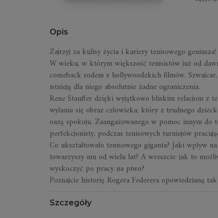
Opis
Zajrzyj za kulisy życia i kariery tenisowego geniusza!
W wieku, w którym większość tenisistów już od daw
comeback rodem z hollywoodzkich filmów. Szwajcar, j
istnieją dla niego absolutnie żadne ograniczenia.
Rene Stauffer dzięki wyjątkowo bliskim relacjom z ten
wyłania się obraz człowieka, który z trudnego dzieck
oazą spokoju. Zaangażowanego w pomoc innym do tego
perfekcjonisty, podczas tenisowych turniejów pracuj
Co ukształtowało tenisowego giganta? Jaki wpływ na r
towarzyszy mu od wielu lat? A wreszcie: jak to możl
wyskoczyć po pracy na piwo?
Poznajcie historię Rogera Federera opowiedzianą tak 
Szczegóły