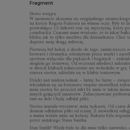
Fragment
Słowo wstępu
W momencie ukazania się oryginalnego niemieckiego 
na korcie Rogera Federera na własne oczy. Były to 
pozwalające 15-latkowi stać się mężczyzną, który po
comebacku. Czasami mam wrażenie, że to jakaś bajka,
bliska, jak to tylko możliwe dla dziennikarza. Choć 
dopiero moją drugą miłością.
Pierwszą był hokej, a doszło do tego, zanim jeszcz
browaru i strumyka, osłoniętymi przez murki i zaroś
sportem wyłącznie dla pięknych i bogatych – zadział
mogłem go trenować. Od wczesnej młodości należałe
w dwóch klubach jednocześnie nie wchodziło w grę. Dl
starsza siostra, udzielała się w klubie tenisowym.
Dzięki niej miałem jednak – luźny, bo luźny – związe
wkradałem się na betonowe stopnie niewielkiej tryb
moja siostra, bo przecież nikt by mnie w takim mome
innych grających amatorów. Zafascynowany próbowałe
tam na dole i będę odbijał piłki.
Siostra musiała wyczuwać moją tęsknotę. Od czasu do
domem odbijałem piłki od ściany. Z niewielkiej odległo
a mama wołała mnie na kolację. Rakieta była wspani
przez niejakiego Stana Smitha.
Stan Smith? Wtedy było to dla mnie tylko nazwisko,