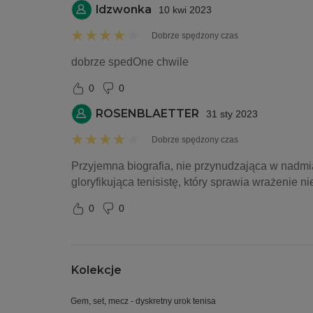
ldzwonka
10 kwi 2023
Dobrze spędzony czas
dobrze spedOne chwile 
0
0
ROSENBLAETTER
31 sty 2023
Dobrze spędzony czas
Przyjemna biografia, nie przynudzająca w nadmia
gloryfikująca tenisistę, który sprawia wrażenie
0
0
Kolekcje
Gem, set, mecz - dyskretny urok tenisa