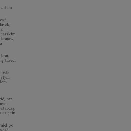
szał do
wać
lasek,
rc
jcarskim
 krajów,
ła
kraj,
ię trzeci
 była
bytym
ałem
ić, raz
amym
starczą,
ziesięciu
niej po
iwość