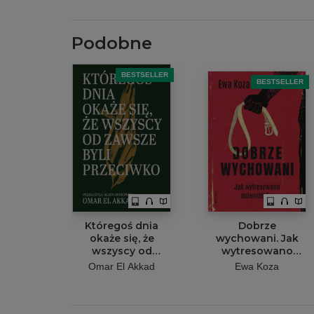
Podobne
BESTSELLER
BESTSELLER
Któregoś dnia
Dobrze
okaże się, że
wychowani. Jak
wszyscy od
wytresowano
zawsze byli
milenialsów
Omar El Akkad
Ewa Koza
przeciwko