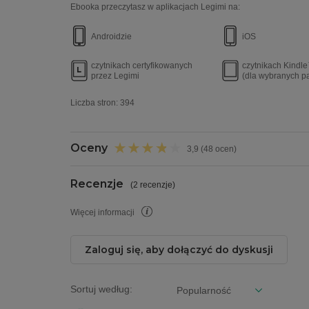
Ebooka przeczytasz w aplikacjach Legimi na:
Androidzie
iOS
czytnikach certyfikowanych
czytnikach Kindl
przez Legimi
(dla wybranych p
Liczba stron:
394
Oceny
3,9 (48 ocen)
Recenzje
(
2 recenzje
)
Więcej informacji
Zaloguj się, aby dołączyć do dyskusji
Sortuj według: