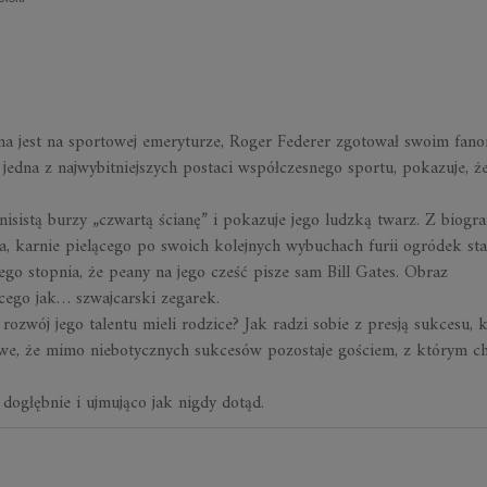
na jest na sportowej emeryturze, Roger Federer zgotował swoim fan
edna z najwybitniejszych postaci współczesnego sportu, pokazuje, że
isistą burzy „czwartą ścianę” i pokazuje jego ludzką twarz. Z biograf
a, karnie pielącego po swoich kolejnych wybuchach furii ogródek stał
 stopnia, że peany na jego cześć pisze sam Bill Gates. Obraz
ącego jak… szwajcarski zegarek.
ozwój jego talentu mieli rodzice? Jak radzi sobie z presją sukcesu, 
iwe, że mimo niebotycznych sukcesów pozostaje gościem, z którym ch
dogłębnie i ujmująco jak nigdy dotąd.