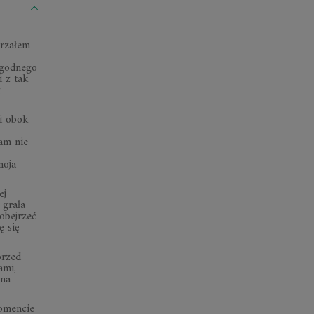
jrzałem
ygodnego
i z tak
ł
mi obok
am nie
moja
ej
 grała
obejrzeć
ę się
przed
ami,
ana
momencie