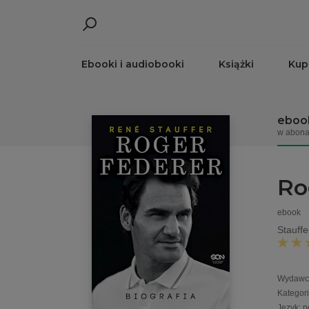
Ebooki i audiobooki
Książki
Kup
eboo
w abona
Ro
ebook
Stauff
Wydawc
Kategor
Język
:
p