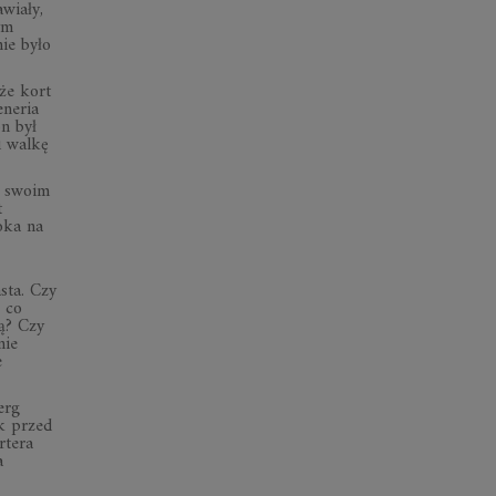
awiały,
ym
ie było
że kort
eneria
n był
i walkę
a swoim
t
oka na
sta. Czy
 co
ną? Czy
nie
e
erg
k przed
rtera
a