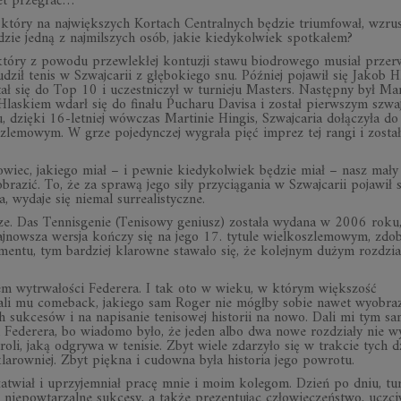
et przegrać…
 który na największych Kortach Centralnych będzie triumfował, wzru
dzie jedną z najmilszych osób, jakie kiedykolwiek spotkałem?
 który z powodu przewlekłej kontuzji stawu biodrowego musiał przer
ził tenis w Szwajcarii z głębokiego snu. Później pojawił się Jakob H
ał się do Top 10 i uczestniczył w turnieju Masters. Następny był Ma
 Hlaskiem wdarł się do finału Pucharu Davisa i został pierwszym szwa
 dzięki 16-letniej wówczas Martinie Hingis, Szwajcaria dołączyła do
szlemowym. W grze pojedynczej wygrała pięć imprez tej rangi i zosta
wiec, jakiego miał – i pewnie kiedykolwiek będzie miał – nasz mały 
razić. To, że za sprawą jego siły przyciągania w Szwajcarii pojawił s
 wydaje się niemal surrealistyczne.
erze. Das Tennisgenie (Tenisowy geniusz) została wydana w 2006 roku,
ajnowsza wersja kończy się na jego 17. tytule wielkoszlemowym, zdo
entu, tym bardziej klarowne stawało się, że kolejnym dużym rozdzi
em wytrwałości Federera. I tak oto w wieku, w którym większość
li mu comeback, jakiego sam Roger nie mógłby sobie nawet wyobraz
h sukcesów i na napisanie tenisowej historii na nowo. Dali mi tym s
i Federera, bo wiadomo było, że jeden albo dwa nowe rozdziały nie wy
roli, jaką odgrywa w tenisie. Zbyt wiele zdarzyło się w trakcie tych d
larowniej. Zbyt piękna i cudowna była historia jego powrotu.
łatwiał i uprzyjemniał pracę mnie i moim kolegom. Dzień po dniu, tur
c niepowtarzalne sukcesy, a także prezentując człowieczeństwo, uczc