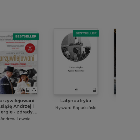
BESTSELLER
B
BESTSELLER
przywilejowani.
Latynoafryka
Lato w Hi
siążę Andrzej i
Ryszard Kapuściński
Nizinki
ergie - zdrady,
Katarz
kandale, upadek
Andrew Lownie