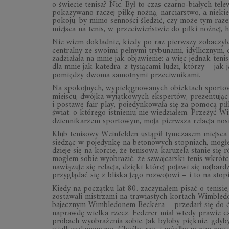
o świecie tenisa? Nic. Był to czas czarno-białych tele
pokazywano raczej piłkę nożną, narciarstwo, a niekie
pokoju, by mimo senności śledzić, czy może tym raze
miejsca na tenis, w przeciwieństwie do piłki nożnej, 
Nie wiem dokładnie, kiedy po raz pierwszy zobaczy
centralny ze swoimi pełnymi trybunami, idyllicznym,
zadziałała na mnie jak objawienie: a więc jednak te
dla mnie jak katedra, z tysiącami ludzi, którzy – jak 
pomiędzy dwoma samotnymi przeciwnikami.
Na spokojnych, wypielęgnowanych obiektach sportowy
miejscu, dwójka wyjątkowych ekspertów, prezentując 
i postawę fair play, pojedynkowała się za pomocą pi
świat, o którego istnieniu nie wiedziałem. Przeżyć W
dziennikarzem sportowym, moja pierwsza relacja nosił
Klub tenisowy Weinfelden ustąpił tymczasem miejsca
siedząc w pojedynkę na betonowych stopniach, mog
dzieje się na korcie, że tenisowa karuzela stanie si
mogłem sobie wyobrazić, że szwajcarski tenis wkrótc
nawiązuje się relacja, dzięki której pojawi się najbar
przyglądać się z bliska jego rozwojowi – i to na sto
Kiedy na początku lat 80. zaczynałem pisać o tenisie
zostawali mistrzami na trawiastych kortach Wimbled
bajecznym Wimbledonem Beckera – przedarł się do ćwie
naprawdę wielka rzecz. Federer miał wtedy prawie cz
próbach wyobrażenia sobie, jak byłoby pięknie, gdyby