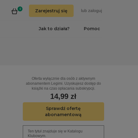
0
Zarejestruj się
lub
zaloguj
Jak to działa?
Pomoc
Oferta wyłącznie dla osób z aktywnym
abonamentem Legimi. Uzyskujesz dostęp do
książki na czas opłacania subskrypcji.
14,99 zł
Sprawdź ofertę
abonamentową
Ten tytuł znajduje się w Katalogu
Klubowym.