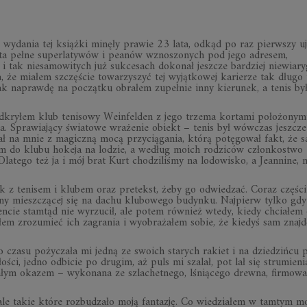
wydania tej książki minęły prawie 23 lata, odkąd po raz pierwszy u
lata pełne superlatywów i peanów wznoszonych pod jego adresem,
 i tak niesamowitych już sukcesach dokonał jeszcze bardziej niewiar
 że miałem szczęście towarzyszyć tej wyjątkowej karierze tak długo 
tak naprawdę na początku obrałem zupełnie inny kierunek, a tenis by
e odkryłem klub tenisowy Weinfelden z jego trzema kortami położony
la. Sprawiający światowe wrażenie obiekt – tenis był wówczas jeszcze
ał na mnie z magiczną mocą przyciągania, którą potęgował fakt, że s
m do klubu hokeja na lodzie, a według moich rodziców członkostwo
atego też ja i mój brat Kurt chodziliśmy na lodowisko, a Jeannine, 
k z tenisem i klubem oraz pretekst, żeby go odwiedzać. Coraz części
uny mieszczącej się na dachu klubowego budynku. Najpierw tylko gdy
ncie stamtąd nie wyrzucił, ale potem również wtedy, kiedy chciałem 
m zrozumieć ich zagrania i wyobrażałem sobie, że kiedyś sam znajd
 czasu pożyczała mi jedną ze swoich starych rakiet i na dziedzińcu 
ści, jedno odbicie po drugim, aż puls mi szalał, pot lał się strumieni
ałym okazem – wykonana ze szlachetnego, lśniącego drewna, firmow
 ale takie które rozbudzało moją fantazję. Co wiedziałem w tamtym 