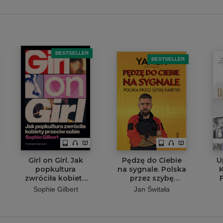
BESTSELLER
BESTSELLER
Girl on Girl. Jak
Pędzę do Ciebie
U
popkultura
na sygnale. Polska
K
zwróciła kobiety
przez szybę
F
przeciw sobie
karetki
s
Sophie Gilbert
Jan Świtała