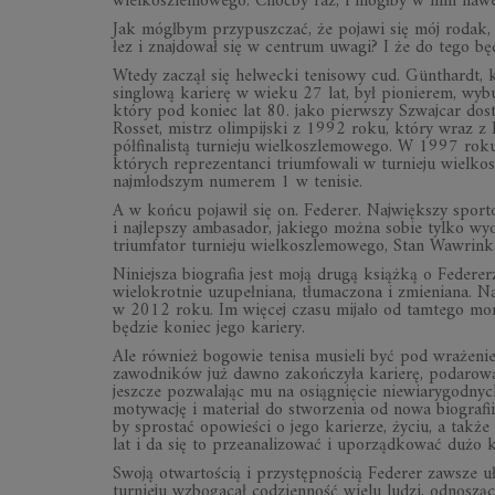
wielkoszlemowego. Choćby raz, i mógłby w nim naw
Jak mógłbym przypuszczać, że pojawi się mój rodak,
łez i znajdował się w centrum uwagi? I że do tego bę
Wtedy zaczął się helwecki tenisowy cud. Günthardt,
singlową karierę w wieku 27 lat, był pionierem, wybud
który pod koniec lat 80. jako pierwszy Szwajcar dost
Rosset, mistrz olimpijski z 1992 roku, który wraz z
półfinalistą turnieju wielkoszlemowego. W 1997 roku,
których reprezentanci triumfowali w turnieju wielko
najmłodszym numerem 1 w tenisie.
A w końcu pojawił się on. Federer. Największy sporto
i najlepszy ambasador, jakiego można sobie tylko wyob
triumfator turnieju wielkoszlemowego, Stan Wawrinka,
Niniejsza biografia jest moją drugą książką o Feder
wielokrotnie uzupełniana, tłumaczona i zmieniana. N
w 2012 roku. Im więcej czasu mijało od tamtego mom
będzie koniec jego kariery.
Ale również bogowie tenisa musieli być pod wrażeni
zawodników już dawno zakończyła karierę, podarowa
jeszcze pozwalając mu na osiągnięcie niewiarygodnyc
motywację i materiał do stworzenia od nowa biografi
by sprostać opowieści o jego karierze, życiu, a także 
lat i da się to przeanalizować i uporządkować dużo k
Swoją otwartością i przystępnością Federer zawsze u
turnieju wzbogacał codzienność wielu ludzi, odnoszą