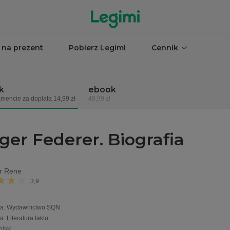
 na prezent
Pobierz Legimi
Cennik
k
ebook
mencie za dopłatą 14,99 zł
49,99 zł
ger Federer. Biografia
er Rene
3,9
a
:
Wydawnictwo SQN
ia
:
Literatura faktu
olski