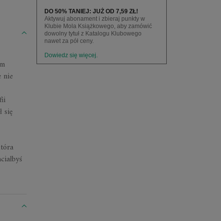
DO 50% TANIEJ: JUŻ OD 7,59 ZŁ!
Aktywuj abonament i zbieraj punkty w
Klubie Mola Książkowego, aby zamówić
dowolny tytuł z Katalogu Klubowego
nawet za pół ceny.
Dowiedz się więcej.
om
 nie
ii
 się
która
ciałbyś