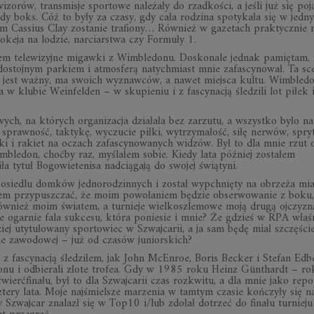
wizorów, transmisje sportowe należały do rzadkości, a jeśli już się poj
dy boks. Cóż to były za czasy, gdy cała rodzina spotykała się w jedn
m Cassius Clay zostanie trafiony… Również w gazetach praktycznie n
hokeja na lodzie, narciarstwa czy Formuły 1.
łem telewizyjne migawki z Wimbledonu. Doskonale jednak pamiętam, 
 dostojnym parkiem i atmosferą natychmiast mnie zafascynował. Ta sc
nis jest ważny, ma swoich wyznawców, a nawet miejsca kultu. Wimbledo
ja w klubie Weinfelden – w skupieniu i z fascynacją śledzili lot piłek 
ch, na których organizacja działała bez zarzutu, a wszystko było n
sprawność, taktykę, wyczucie piłki, wytrzymałość, siłę nerwów, spry
łki i rakiet na oczach zafascynowanych widzów. Był to dla mnie rzut 
imbledon, choćby raz, myślałem sobie. Kiedy lata później zostałem
a tytuł Bogowietenisa nadciągają do swojej świątyni.
 osiedlu domków jednorodzinnych i został wypchnięty na obrzeża mia
łem przypuszczać, że moim powołaniem będzie obserwowanie z boku,
ę również moim światem, a turnieje wielkoszlemowe moją drugą ojczyz
e ogarnie fala sukcesu, która poniesie i mnie? Że gdzieś w RPA właś
dziej utytułowany sportowiec w Szwajcarii, a ja sam będę miał szczęści
pie zawodowej – już od czasów juniorskich?
, z fascynacją śledziłem, jak John McEnroe, Boris Becker i Stefan Edb
onu i odbierali złote trofea. Gdy w 1985 roku Heinz Günthardt – ro
rćfinału, był to dla Szwajcarii czas rozkwitu, a dla mnie jako repo
tery lata. Moje najśmielsze marzenia w tamtym czasie kończyły się n
 Szwajcar znalazł się w Top10 i/lub zdołał dotrzeć do finału turnieju