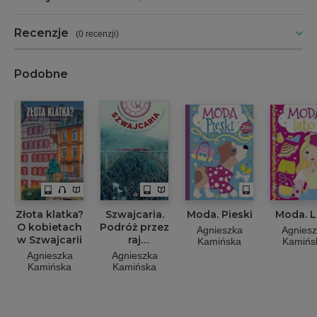
Recenzje
(
0 recenzji
)
Podobne
Złota klatka?
Szwajcaria.
Moda. Pieski
Moda. L
O kobietach
Podróż przez
Agnieszka
Agnies
w Szwajcarii
raj
Kamińska
Kamińs
wymyślony
Agnieszka
Agnieszka
Kamińska
Kamińska