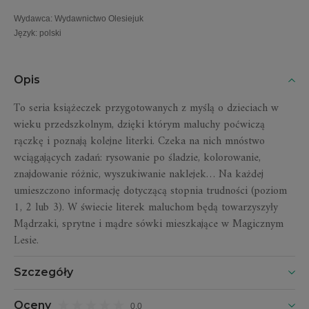
Wydawca
:
Wydawnictwo Olesiejuk
Język
:
polski
Opis
To seria książeczek przygotowanych z myślą o dzieciach w
wieku przedszkolnym, dzięki którym maluchy poćwiczą
rączkę i poznają kolejne literki. Czeka na nich mnóstwo
wciągających zadań: rysowanie po śladzie, kolorowanie,
znajdowanie różnic, wyszukiwanie naklejek… Na każdej
umieszczono informację dotyczącą stopnia trudności (poziom
1, 2 lub 3).
W świecie literek maluchom będą towarzyszyły
Mądrzaki, sprytne i mądre sówki mieszkające w Magicznym
Lesie.
Szczegóły
Oceny
0,0