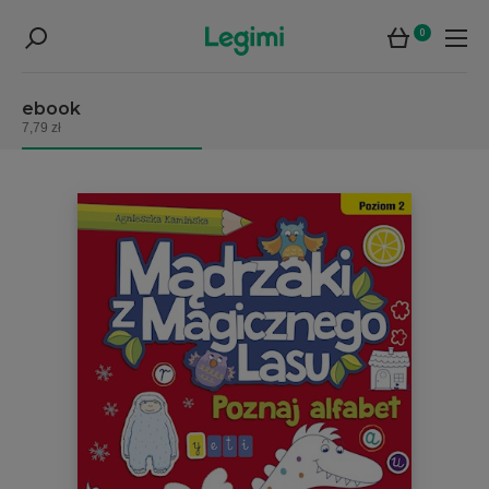
0
ebook
7,79 zł