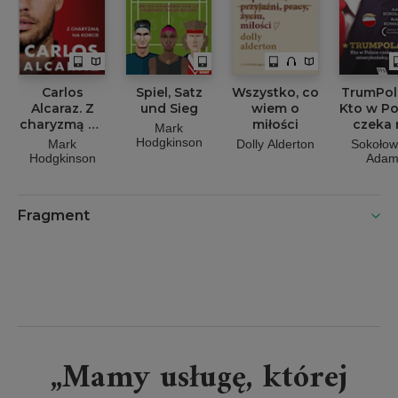
Carlos
Spiel, Satz
Wszystko, co
TrumPol
Alcaraz. Z
und Sieg
wiem o
Kto w Po
charyzmą na
miłości
czeka 
Mark
korcie
drug
Hodgkinson
Mark
Dolly Alderton
Sokołow
ameryka
Hodgkinson
Ada
rewolu
Fragment
„Mamy usługę, której