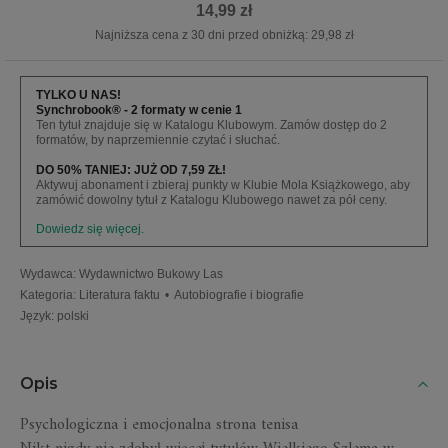
14,99 zł
Najniższa cena z 30 dni przed obniżką: 29,98 zł
TYLKO U NAS!
Synchrobook® - 2 formaty w cenie 1
Ten tytuł znajduje się w Katalogu Klubowym. Zamów dostęp do 2
formatów, by naprzemiennie czytać i słuchać.
DO 50% TANIEJ: JUŻ OD 7,59 ZŁ!
Aktywuj abonament i zbieraj punkty w Klubie Mola Książkowego, aby
zamówić dowolny tytuł z Katalogu Klubowego nawet za pół ceny.
Dowiedz się więcej.
Wydawca
:
Wydawnictwo Bukowy Las
Kategoria
:
Literatura faktu
•
Autobiografie i biografie
Język
:
polski
Opis
Psychologiczna i emocjonalna strona tenisa