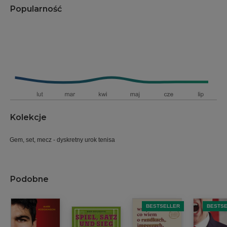
Popularność
Kolekcje
Gem, set, mecz - dyskretny urok tenisa
Podobne
BESTSELLER
BESTS