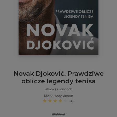
Novak Djoković. Prawdziwe
oblicze legendy tenisa
ebook i audiobook
Mark Hodgkinson
3,8
29,98 zł