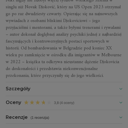
Nikt nigdy nie zdobył więcej tytułów Wielkiego Szlema w
singlu niż Novak Djoković, który na US Open 2023 otrzymał
go po raz dwudziesty czwarty. Opierając się na najnowszych
wywiadach z osobami bliskimi Djokoviciowi – jego
przyjaciółmi i mentorami, a także byłymi trenerami i rywalami
– autor dokonał dogłębnej analizy psychiki jednej z najbardziej
fascynujących i kontrowersyjnych postaci sportowych w
historii. Od bombardowania w Belgradzie pod koniec XX
wieku po zamknięcie w ośrodku dla imigrantów w Melbourne
w 2022 – książka ta odkrywa nieustanne dążenie Djokovicia
do doskonałości i przedstawia niekonwencjonalne
przekonania, które przyczyniły się do jego wielkości.
Szczegóły
Oceny
3,8 (4 oceny)
Recenzje
(
1 recenzja
)