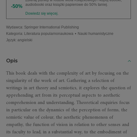
Zbieraj punkty w Klubie Mola Książkowego i kupuj ebooki,
audiobooki oraz książki papierowe do 50% taniej.
-50%
Dowiedz się więcej.
Wydawca
:
Springer International Publishing
Kategoria
:
Literatura popularnonaukowa
•
Nauki humanistyczne
Język
:
angielski
Opis
This book deals with the complexity of art by focusing on the
singularity of the work of art. Gathering a selection of
writings in art theory and semiotics, it explores the question of
apprehending art from its perceptual aspects to aesthetic
comprehension and understanding. Theoretical enquiries focus
in particular on the dynamics of the perception of forms, the
semiotic value of colour, the aesthetic phenomenon of
empathy, the function of vision in relation to other senses and
its faculty to lead, in a substantial way, to the embodiment of