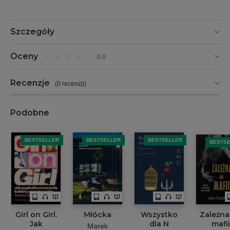
Szczegóły
Oceny
0,0
Recenzje
(
0 recenzji
)
Podobne
BESTSELLER
BESTSELLER
BESTSELLER
BESTS
Girl on Girl.
Młócka
Wszystko
Zależna
Jak
dla N
mafii
Marek