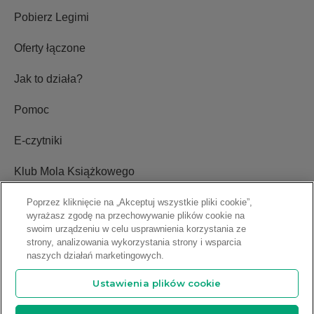
Pobierz Legimi
Oferty łączone
Jak to działa?
Pomoc
E-czytniki
Klub Mola Książkowego
Ustawienia plików cookie
Poprzez kliknięcie na „Akceptuj wszystkie pliki cookie”,
wyrażasz zgodę na przechowywanie plików cookie na
swoim urządzeniu w celu usprawnienia korzystania ze
Blog
strony, analizowania wykorzystania strony i wsparcia
naszych działań marketingowych.
Relacje inwestorskie
Ustawienia plików cookie