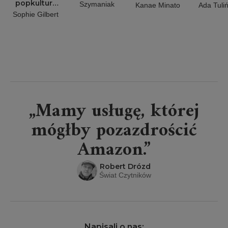
popkultura
Szymaniak
Kanae Minato
Ada Tuli
zwróciła
Sophie Gilbert
kobiety
przeciw
sobie
„Mamy usługę, której
mógłby pozazdrościć
Amazon.”
Robert Drózd
Świat Czytników
Napisali o nas: