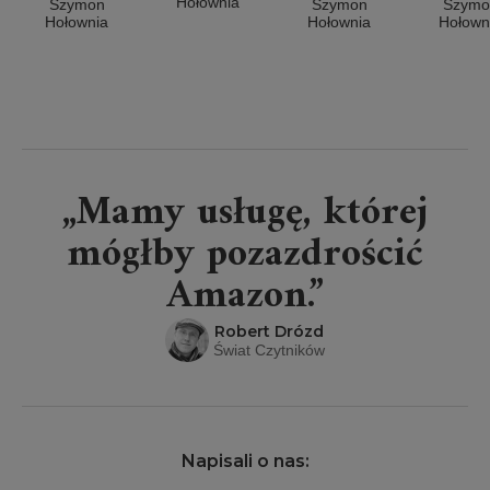
uniknąć
Hołownia
Szymon
Szymon
Szymo
życiowej
Hołownia
Hołownia
Hołown
gorączki,
czyli
Katechizm
według
Szymona
Hołowni
„Mamy usługę, której
mógłby pozazdrościć
Amazon.”
Robert Drózd
Świat Czytników
Napisali o nas: