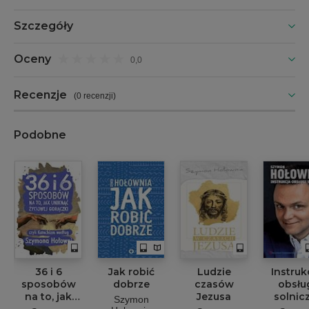
Szczegóły
Oceny
0,0
Recenzje
(
0 recenzji
)
Podobne
36 i 6
Jak robić
Ludzie
Instruk
sposobów
dobrze
czasów
obsłu
na to, jak
Jezusa
solnic
Szymon