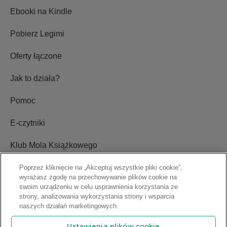
Ebooki na Kindle
Pobierz Legimi
Oferty łączone
Jak to działa?
Pomoc
E-czytniki
Klub Mola Książkowego
Ustawienia plików cookie
Poprzez kliknięcie na „Akceptuj wszystkie pliki cookie”,
wyrażasz zgodę na przechowywanie plików cookie na
swoim urządzeniu w celu usprawnienia korzystania ze
Blog
strony, analizowania wykorzystania strony i wsparcia
naszych działań marketingowych.
Relacje inwestorskie
Ustawienia plików cookie