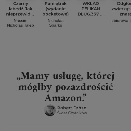
Czarny
Pamiętnik
WKLAD
Odgło
łabędź. Jak
(wydanie
PELIKAN
zwierząt
nieprzewidywalne
pocketowe)
DLUG.337 M
znas
zdarzenia
CZARNY
zwierz
Nassim
Nicholas
zbiorowa 
rządzą
leśne
Nicholas Taleb
Sparks
naszym
życiem
„Mamy usługę, której
mógłby pozazdrościć
Amazon.”
Robert Drózd
Świat Czytników