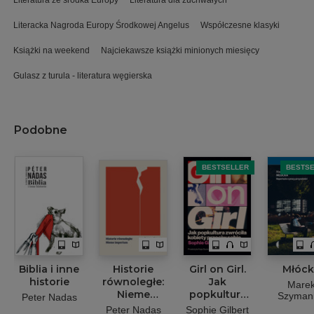
Literacka Nagroda Europy Środkowej Angelus
Współczesne klasyki
Książki na weekend
Najciekawsze książki minionych miesięcy
Gulasz z turula - literatura węgierska
Podobne
BESTSELLER
BESTS
Biblia i inne
Historie
Girl on Girl.
Młóck
historie
równoległe:
Jak
Mare
Nieme
popkultura
Szyman
Peter Nadas
imperium
zwróciła
Peter Nadas
Sophie Gilbert