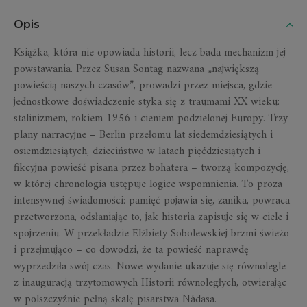
Opis
Książka, która nie opowiada historii, lecz bada mechanizm jej
powstawania. Przez Susan Sontag nazwana „największą
powieścią naszych czasów”, prowadzi przez miejsca, gdzie
jednostkowe doświadczenie styka się z traumami XX wieku:
stalinizmem, rokiem 1956 i cieniem podzielonej Europy. Trzy
plany narracyjne – Berlin przełomu lat siedemdziesiątych i
osiemdziesiątych, dzieciństwo w latach pięćdziesiątych i
fikcyjna powieść pisana przez bohatera – tworzą kompozycję,
w której chronologia ustępuje logice wspomnienia. To proza
intensywnej świadomości: pamięć pojawia się, zanika, powraca
przetworzona, odsłaniając to, jak historia zapisuje się w ciele i
spojrzeniu. W przekładzie Elżbiety Sobolewskiej brzmi świeżo
i przejmująco – co dowodzi, że ta powieść naprawdę
wyprzedziła swój czas. Nowe wydanie ukazuje się równolegle
z inauguracją trzytomowych Historii równoległych, otwierając
w polszczyźnie pełną skalę pisarstwa Nádasa.