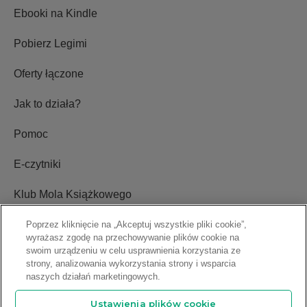
Ebooki na Kindle
Pobierz Legimi
Oferty łączone
Jak to działa?
Pomoc
E-czytniki
Klub Mola Książkowego
Ustawienia plików cookie
Poprzez kliknięcie na „Akceptuj wszystkie pliki cookie”,
wyrażasz zgodę na przechowywanie plików cookie na
swoim urządzeniu w celu usprawnienia korzystania ze
Blog
strony, analizowania wykorzystania strony i wsparcia
naszych działań marketingowych.
Relacje inwestorskie
Ustawienia plików cookie