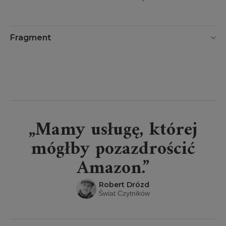
kobiety
przeciw
sobie
Fragment
„Mamy usługę, której
mógłby pozazdrościć
Amazon.”
Robert Drózd
Świat Czytników