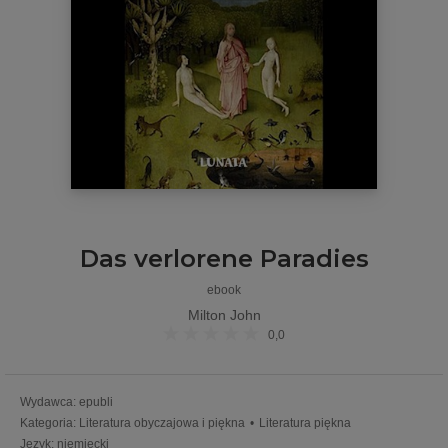
Das verlorene Paradies
ebook
Milton John
0,0
Wydawca
:
epubli
Kategoria
:
Literatura obyczajowa i piękna
•
Literatura piękna
Język
:
niemiecki