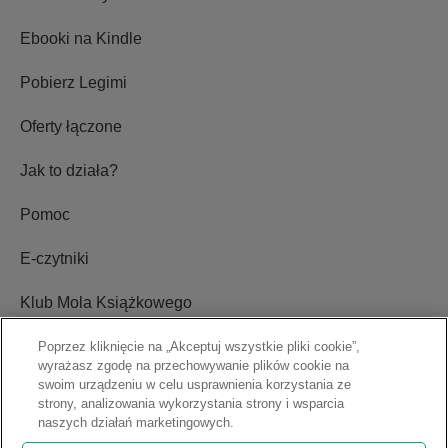
Ebooki na Kindle
Pobierz Legimi
Oferty łączone
Jak to działa?
Pomoc
E-czytniki
Klub Mola Książkowego
Ustawienia plików cookie
Poprzez kliknięcie na „Akceptuj wszystkie pliki cookie”,
wyrażasz zgodę na przechowywanie plików cookie na
swoim urządzeniu w celu usprawnienia korzystania ze
Blog
strony, analizowania wykorzystania strony i wsparcia
naszych działań marketingowych.
Relacje inwestorskie