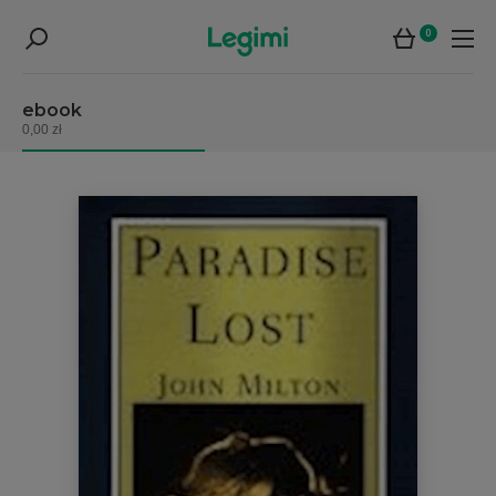
0
ebook
0,00 zł