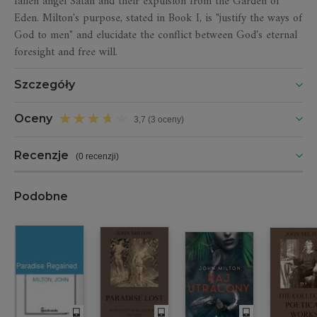
fallen angel Satan and their expulsion from the Garden of
Eden. Milton's purpose, stated in Book I, is "justify the ways of
God to men" and elucidate the conflict between God's eternal
foresight and free will.
Szczegóły
Oceny
3,7 (3 oceny)
Recenzje
(
0 recenzji
)
Podobne