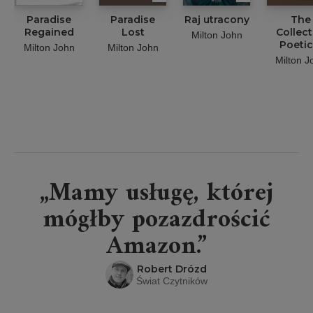
Paradise
Paradise
Raj utracony
The
Regained
Lost
Collec
Milton John
Poetic
Milton John
Milton John
Works 
Milton J
John Mi
„Mamy usługę, której
mógłby pozazdrościć
Amazon.”
Robert Drózd
Świat Czytników