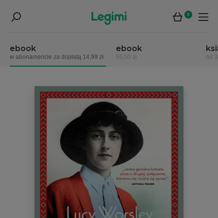
0
ebook
ebook
ks
w abonamencie za dopłatą 14,99 zł
55,50 zł
od 3