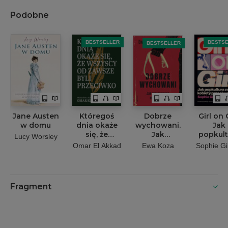
Podobne
BESTSELLER
BESTS
BESTSELLER
Jane Austen
Któregoś
Dobrze
Girl on G
w domu
dnia okaże
wychowani.
Jak
się, że
Jak
popkult
Lucy Worsley
wszyscy od
wytresowano
zwróci
Omar El Akkad
Ewa Koza
Sophie Gi
zawsze byli
milenialsów
kobie
przeciwko
przec
sobi
Fragment