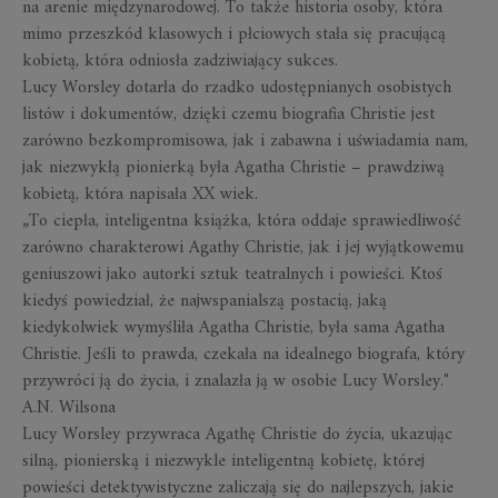
na arenie międzynarodowej. To także historia osoby, która
mimo przeszkód klasowych i płciowych stała się pracującą
kobietą, która odniosła zadziwiający sukces.
Lucy Worsley dotarła do rzadko udostępnianych osobistych
listów i dokumentów, dzięki czemu biografia Christie jest
zarówno bezkompromisowa, jak i zabawna i uświadamia nam,
jak niezwykłą pionierką była Agatha Christie – prawdziwą
kobietą, która napisała XX wiek.
„To ciepła, inteligentna książka, która oddaje sprawiedliwość
zarówno charakterowi Agathy Christie, jak i jej wyjątkowemu
geniuszowi jako autorki sztuk teatralnych i powieści. Ktoś
kiedyś powiedział, że najwspanialszą postacią, jaką
kiedykolwiek wymyśliła Agatha Christie, była sama Agatha
Christie. Jeśli to prawda, czekała na idealnego biografa, który
przywróci ją do życia, i znalazła ją w osobie Lucy Worsley."
A.N. Wilsona
Lucy Worsley przywraca Agathę Christie do życia, ukazując
silną, pionierską i niezwykle inteligentną kobietę, której
powieści detektywistyczne zaliczają się do najlepszych, jakie