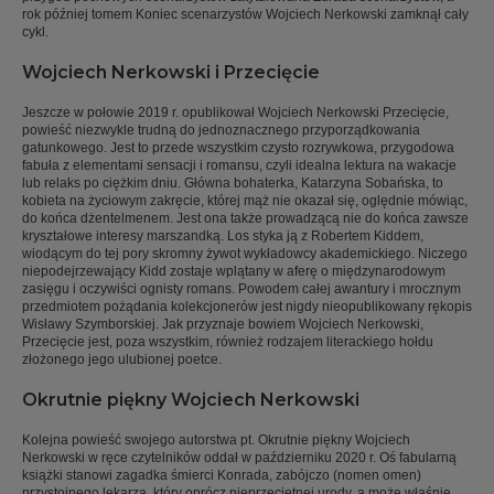
rok później tomem Koniec scenarzystów Wojciech Nerkowski zamknął cały
cykl.
Wojciech Nerkowski i Przecięcie
Jeszcze w połowie 2019 r. opublikował Wojciech Nerkowski Przecięcie,
powieść niezwykle trudną do jednoznacznego przyporządkowania
gatunkowego. Jest to przede wszystkim czysto rozrywkowa, przygodowa
fabuła z elementami sensacji i romansu, czyli idealna lektura na wakacje
lub relaks po ciężkim dniu. Główna bohaterka, Katarzyna Sobańska, to
kobieta na życiowym zakręcie, której mąż nie okazał się, oględnie mówiąc,
do końca dżentelmenem. Jest ona także prowadzącą nie do końca zawsze
kryształowe interesy marszandką. Los styka ją z Robertem Kiddem,
wiodącym do tej pory skromny żywot wykładowcy akademickiego. Niczego
niepodejrzewający Kidd zostaje wplątany w aferę o międzynarodowym
zasięgu i oczywiści ognisty romans. Powodem całej awantury i mrocznym
przedmiotem pożądania kolekcjonerów jest nigdy nieopublikowany rękopis
Wisławy Szymborskiej. Jak przyznaje bowiem Wojciech Nerkowski,
Przecięcie jest, poza wszystkim, również rodzajem literackiego hołdu
złożonego jego ulubionej poetce.
Okrutnie piękny Wojciech Nerkowski
Kolejna powieść swojego autorstwa pt. Okrutnie piękny Wojciech
Nerkowski w ręce czytelników oddał w październiku 2020 r. Oś fabularną
książki stanowi zagadka śmierci Konrada, zabójczo (nomen omen)
przystojnego lekarza, który oprócz nieprzeciętnej urody, a może właśnie