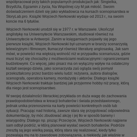
współpracował przy takich popularnych produkcjach jak: Singielka,
BrzydUla, Egzamin z życia, Na Wspólnej czy M jak miłość. Swoim
doświadczeniem dzieli się jako wykładowca na kursach scenopisarstwa w
StoryLab.pro. Książki Wojciech Nerkowski wydaje od 2013 r., na swoim
koncie ma 6 tytułów.
Wojciech Nerkowski urodził się w 1977 r. w Warszawie. Ukończył
anglistykę na Uniwersytecie Warszawskim, studiował również na
Uniwersytecie w Antwerpii. Zanim w księgarniach pojawiły się jego
pierwsze książki, Wojciech Nerkowski był uznanym w branży scenarzystą
telewizyjnym i filmowym, tłumaczył również literaturę anglosaską. Jak sam
mówi, w powieści ma większą wolność niż w przypadku scenariusza, gdzie
musi liczyć się chociażby z możliwościami realizacyjnymi i ograniczeniami
budżetowymi. Co więcej, jako pisarz ma on wyłączny wpływ na ostateczny
kształt swojego dzieła, jako scenarzysta zaś ogląda swój pomysł
przekształcony przez bardzo wielu ludzi: reżysera, autora dialogów,
scenografa, operatora kamery, montażystę i aktorów. Dlatego książki
Wojciech Nerkowski traktuje bardziej jak przyjemne hobby niż pracę, którą
dla niego jest scenopisarstwo.
W swojej działalności literackiej przykłada on duża wagę do zachowania
prawdopodobieństwa w kreacji bohaterów i świata przedstawionego,
jednak unika przenoszenia na karty powieści konkretnych osób lub
sytuacji. Pracując nad historią, zawsze stara się przygotować odpowiednia
dokumentację, by móc zbudować akcję i jej tło w sposób barwny i
wiarygodny. Dlatego np. pisząc Przecięcie, Wojciech Nerkowski najpierw
sam odbył podróż, w którą planował wysłać swoich bohaterów. Podróże
zresztą są jego wielką pasją, którą stara się realizować, kiedy tylko
pozwalają mu na to zawodowe zobowiązania, a niekiedy, jak właśnie w