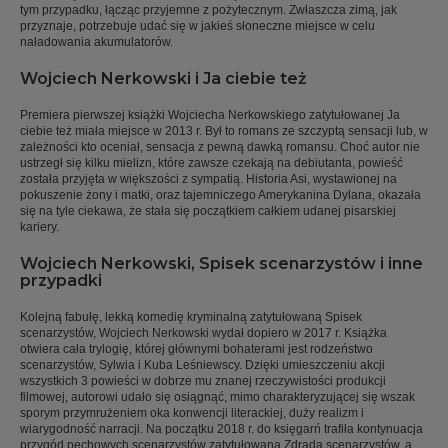
tym przypadku, łącząc przyjemne z pożytecznym. Zwłaszcza zimą, jak
przyznaje, potrzebuje udać się w jakieś słoneczne miejsce w celu
naładowania akumulatorów.
Wojciech Nerkowski i Ja ciebie też
Premiera pierwszej książki Wojciecha Nerkowskiego zatytułowanej Ja
ciebie też miała miejsce w 2013 r. Był to romans ze szczyptą sensacji lub, w
zależności kto oceniał, sensacja z pewną dawką romansu. Choć autor nie
ustrzegł się kilku mielizn, które zawsze czekają na debiutanta, powieść
została przyjęta w większości z sympatią. Historia Asi, wystawionej na
pokuszenie żony i matki, oraz tajemniczego Amerykanina Dylana, okazała
się na tyle ciekawa, że stała się początkiem całkiem udanej pisarskiej
kariery.
Wojciech Nerkowski, Spisek scenarzystów i inne
przypadki
Kolejną fabułę, lekką komedię kryminalną zatytułowaną Spisek
scenarzystów, Wojciech Nerkowski wydał dopiero w 2017 r. Książka
otwiera cała trylogię, której głównymi bohaterami jest rodzeństwo
scenarzystów, Sylwia i Kuba Leśniewscy. Dzięki umieszczeniu akcji
wszystkich 3 powieści w dobrze mu znanej rzeczywistości produkcji
filmowej, autorowi udało się osiągnąć, mimo charakteryzującej się wszak
sporym przymrużeniem oka konwencji literackiej, duży realizm i
wiarygodność narracji. Na początku 2018 r. do księgarń trafiła kontynuacja
przygód pechowych scenarzystów zatytułowana Zdrada scenarzystów, a