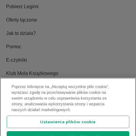
Pobierz Legimi
Oferty łączone
Jak to działa?
Pomoc
E-czytniki
Klub Mola Książkowego
Ustawienia plików cookie
Poprzez kliknięcie na „Akceptuj wszystkie pliki cookie”,
wyrażasz zgodę na przechowywanie plików cookie na
swoim urządzeniu w celu usprawnienia korzystania ze
Blog
strony, analizowania wykorzystania strony i wsparcia
naszych działań marketingowych.
Relacje inwestorskie
Ustawienia plików cookie
Copyright © 2009-2026 Legimi S.A. Wszelkie prawa zastrzeżone.