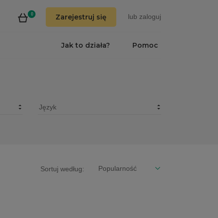
0
Zarejestruj się
lub
zaloguj
Jak to działa?
Pomoc
Sortuj według: