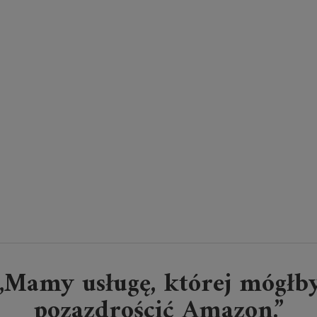
„Mamy usługę, której mógłb
pozazdrościć Amazon.”