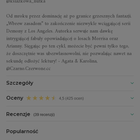
@ksiazkowa_nutka
Od mroku przez dominację aż po granice grzesznych fantazji.
„Wbrew zasadom” to zakończenie niezwykle wciągającej serii
Demony z Los Angeles. Autorka serwuje nam dawkę
intrygującej fabuły opowiadającej o losach Morrisa oraz
Arianny. Sięgając po ten cykl, możecie być pewni tylko tego,
że doszczętnie was ubezwłasnowolni, nie pozwalając nawet na
sekundę odłożyć lektury! - Agata & Karolina,
@Czarno.Czerwone.cc
Szczegóły
Oceny
4,5 (425 ocen)
Recenzje
(
39 recenzji
)
Popularność