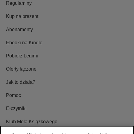
Regulaminy
Kup na prezent
Abonamenty
Ebooki na Kindle
Pobierz Legimi
Oferty łączone
Jak to działa?
Pomoc
E-czytniki
Klub Mola Książkowego