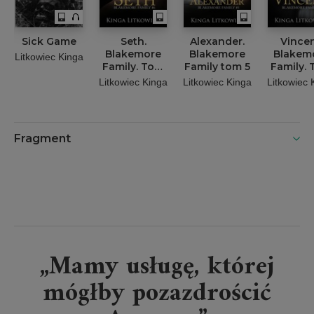
Sick Game
Seth.
Alexander.
Vincen
Blakemore
Blakemore
Blakem
Litkowiec Kinga
Family. Tom
Family tom 5
Family.
6
2
Litkowiec Kinga
Litkowiec Kinga
Litkowiec 
Fragment
„Mamy usługę, której
mógłby pozazdrościć