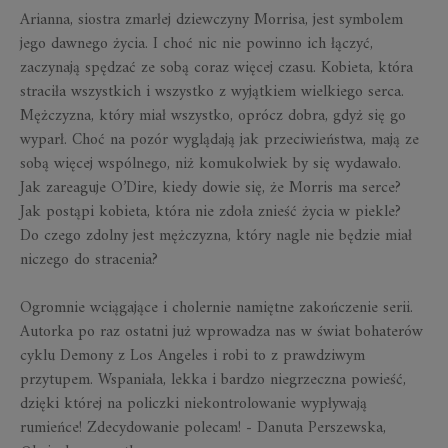
Arianna, siostra zmarłej dziewczyny Morrisa, jest symbolem
jego dawnego życia. I choć nic nie powinno ich łączyć,
zaczynają spędzać ze sobą coraz więcej czasu. Kobieta, która
straciła wszystkich i wszystko z wyjątkiem wielkiego serca.
Mężczyzna, który miał wszystko, oprócz dobra, gdyż się go
wyparł. Choć na pozór wyglądają jak przeciwieństwa, mają ze
sobą więcej wspólnego, niż komukolwiek by się wydawało.
Jak zareaguje O’Dire, kiedy dowie się, że Morris ma serce?
Jak postąpi kobieta, która nie zdoła znieść życia w piekle?
Do czego zdolny jest mężczyzna, który nagle nie będzie miał
niczego do stracenia?
Ogromnie wciągające i cholernie namiętne zakończenie serii.
Autorka po raz ostatni już wprowadza nas w świat bohaterów
cyklu Demony z Los Angeles i robi to z prawdziwym
przytupem. Wspaniała, lekka i bardzo niegrzeczna powieść,
dzięki której na policzki niekontrolowanie wypływają
rumieńce! Zdecydowanie polecam! - Danuta Perszewska,