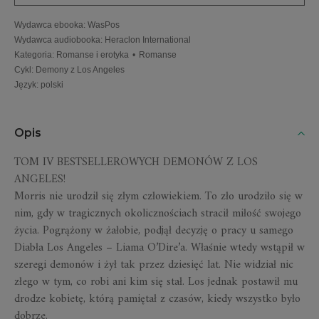
Wydawca ebooka
:
WasPos
Wydawca audiobooka
:
Heraclon International
Kategoria
:
Romanse i erotyka
•
Romanse
Cykl
:
Demony z Los Angeles
Język
:
polski
Opis
TOM IV BESTSELLEROWYCH DEMONÓW Z LOS
ANGELES!
Morris nie urodził się złym człowiekiem. To zło urodziło się w
nim, gdy w tragicznych okolicznościach stracił miłość swojego
życia. Pogrążony w żałobie, podjął decyzję o pracy u samego
Diabła Los Angeles – Liama O’Dire’a. Właśnie wtedy wstąpił w
szeregi demonów i żył tak przez dziesięć lat. Nie widział nic
złego w tym, co robi ani kim się stał. Los jednak postawił mu
drodze kobietę, którą pamiętał z czasów, kiedy wszystko było
dobrze.