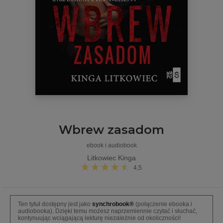
Wbrew zasadom
ebook i audiobook
Litkowiec Kinga
4,5
Ten tytuł dostępny jest jako
synchrobook®
(połączenie ebooka i
audiobooka). Dzięki temu możesz naprzemiennie czytać i słuchać,
kontynuując wciągającą lekturę niezależnie od okoliczności!