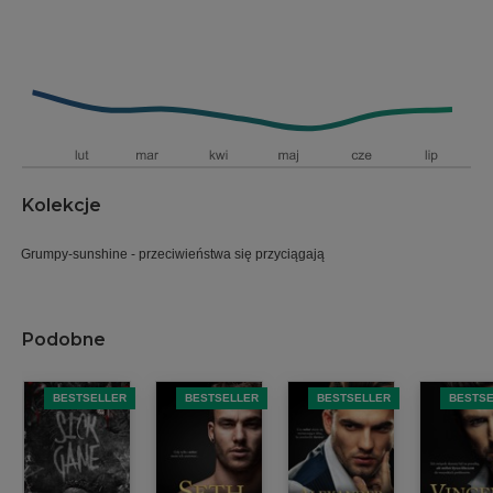
Kolekcje
Grumpy-sunshine - przeciwieństwa się przyciągają
Podobne
BESTSELLER
BESTSELLER
BESTSELLER
BESTS