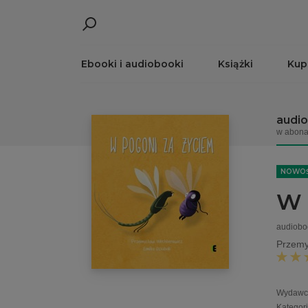
Ebooki i audiobooki
Książki
Kup
audi
w abona
NOWO
W 
audiobo
Przemy
Wydawc
Kategor