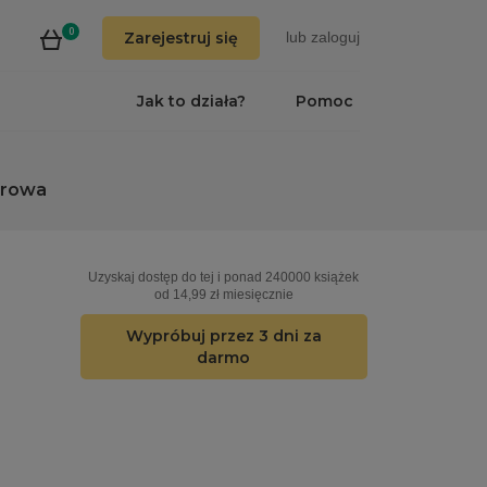
0
Zarejestruj się
lub
zaloguj
Jak to działa?
Pomoc
erowa
Uzyskaj dostęp do tej i ponad 240000 książek
od 14,99 zł miesięcznie
Wypróbuj przez 3 dni za
darmo