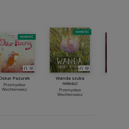
NOWOŚĆ
NOWOŚĆ
Oskar Pazurek
Wanda szuka
W pogo
miłości
życi
Przemysław
Wechterowicz
Przemysław
Przemy
Wechterowicz
Wechter