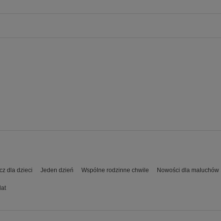
z dla dzieci
Jeden dzień
Wspólne rodzinne chwile
Nowości dla maluchów 1
lat