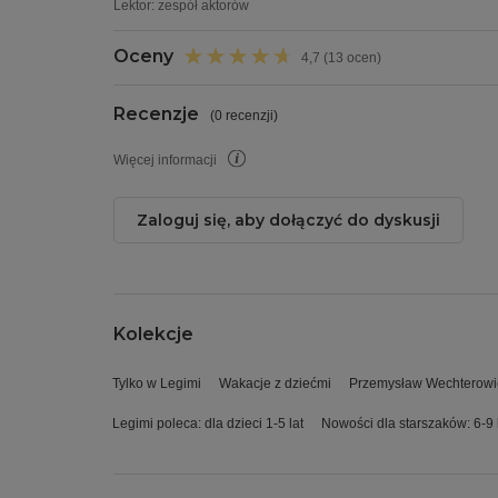
Lektor:
zespół aktorów
Oceny
4,7 (13 ocen)
Recenzje
(
0 recenzji
)
Więcej informacji
Zaloguj się, aby dołączyć do dyskusji
Kolekcje
Tylko w Legimi
Wakacje z dziećmi
Przemysław Wechterowic
Legimi poleca: dla dzieci 1-5 lat
Nowości dla starszaków: 6-9 