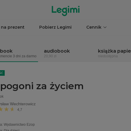
 na prezent
Pobierz Legimi
Cennik
obook
audiobook
książka papi
mencie 3 dni za darmo
20,90 zł
niedostępna
ŚĆ
pogoni za życiem
ok
sław Wechterowicz
4,7
a
:
Wydawnictwo Ezop
ia
:
Dla dzieci