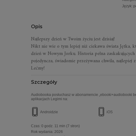
Język
:
p
Opis
Najlepszy dzień w Twoim życiu jest dzisiaj!
Nikt nie wie o tym lepiej
niż ciekawa świata Jętka, k
dzień w Nowym Jorku.
Historia pełna zaskakującyc
pojedyncza, świadomie przeżywana chwil
a, najlepiej
Lećmy!
Szczegóły
Audiobooka posłuchasz w abonamencie „ebooki+audiobooki bez
aplikacjach Legimi na:
Androidzie
iOS
Czas:
0 godz. 11 min
(7 stron)
Rok wydania
:
2026