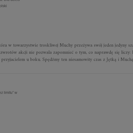
olski
tóra w towarzystwie troskliwej Muchy
przeżywa swój jeden jedyny sz
h zwrotów akcji nie pozwala zapomnieć o tym, co naprawdę
się
liczy
:
 z przyjacielem u boku. Spędźmy ten niesamowity czas z Jętką i Muchą
 limitu” w