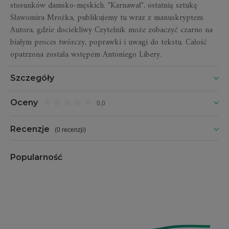
stosunków damsko-męskich. "Karnawał", ostatnią sztukę
Sławomira Mrożka, publikujemy tu wraz z manuskryptem
Autora, gdzie dociekliwy Czytelnik może zobaczyć czarno na
białym proces twórczy, poprawki i uwagi do tekstu. Całość
opatrzona została wstępem Antoniego Libery.
Szczegóły
Oceny
0,0
Recenzje
(
0 recenzji
)
Popularność