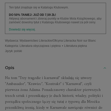
Ten tytuł znajduje się w Katalogu Klubowym.
DO 50% TANIEJ: JUŻ OD 7,59 ZŁ!
Aktywuj abonament i zbieraj punkty w Klubie Mola Książkowego, aby
zamówić dowolny tytuł z Katalogu Klubowego nawet za pół ceny.
Dowiedz się więcej.
Wydawca
:
Wydawnictwo Literackie/Oficyna Literacka Noir sur Blanc
Kategoria
:
Literatura obyczajowa i piękna
•
Literatura piękna
Język
:
polski
Opis
Na tom "Trzy tragedie i karnawał" składają się utwory
"Ambasador", "Krawiec", "Kontrakt" i "Karnawał", czyli
pierwsza żona Adama. Ponadczasowy charakter pierwszych
trzech sztuk i przenikający je duch historii, władzy, polityki i
porządku społecznego łączy się tutaj z typową dla Mrożka
przenikliwą ironią, kiedy w Karnawale nawiązuje również do