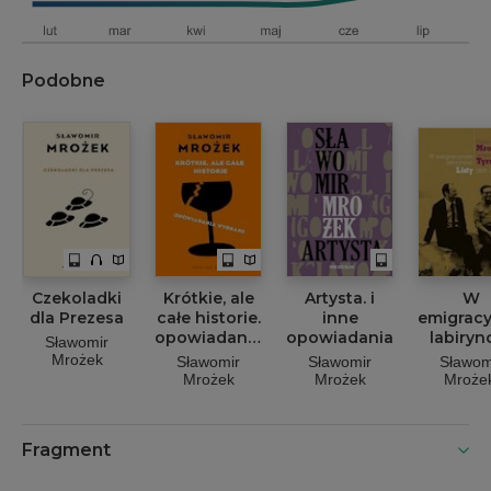
Podobne
Czekoladki
Krótkie, ale
Artysta. i
W
dla Prezesa
całe historie.
inne
emigrac
opowiadania
opowiadania
labirync
Sławomir
wybrane
Listy 19
Mrożek
Sławomir
Sławomir
Sławom
1982
Mrożek
Mrożek
Mroże
Leopo
Tyrma
Fragment