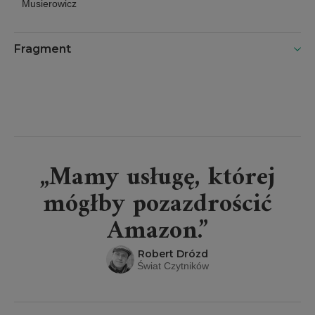
kółkach tom
Musierowicz
1
Fragment
„Mamy usługę, której
mógłby pozazdrościć
Amazon.”
Robert Drózd
Świat Czytników