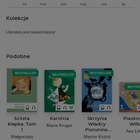
Kolekcje
Literatura jest najważniejsza!
Podobne
BESTSELLER
BESTSELLER
BESTSELLER
BESTS
Szósta
Karolcia
Skrzynia
Piasko
klepka. Tom
Władcy
Wilk
Maria Kruger
1
Piorunów.
Asa Li
Detektywi na
Małgorzata
Marcin Kozioł