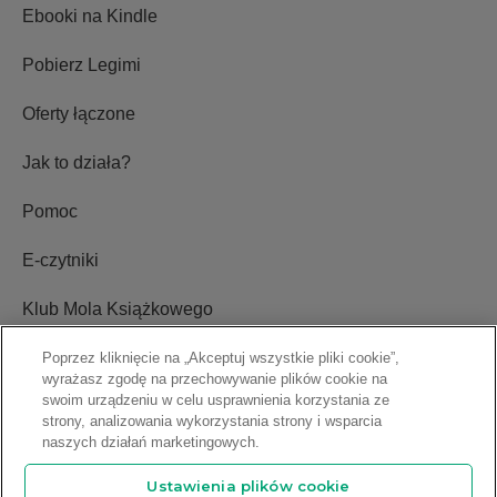
Ebooki na Kindle
Pobierz Legimi
Oferty łączone
Jak to działa?
Pomoc
E-czytniki
Klub Mola Książkowego
Ustawienia plików cookie
Poprzez kliknięcie na „Akceptuj wszystkie pliki cookie”,
wyrażasz zgodę na przechowywanie plików cookie na
swoim urządzeniu w celu usprawnienia korzystania ze
Blog
strony, analizowania wykorzystania strony i wsparcia
naszych działań marketingowych.
Relacje inwestorskie
Ustawienia plików cookie