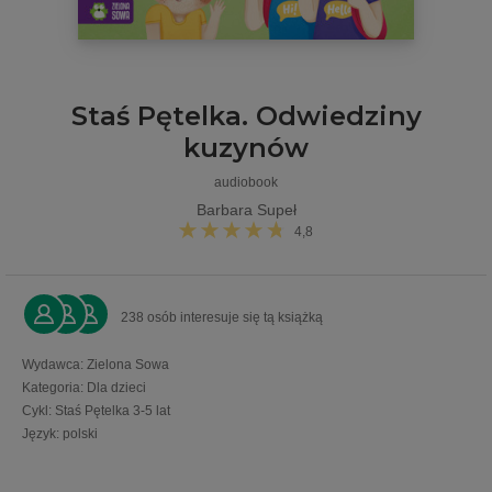
Staś Pętelka. Odwiedziny
kuzynów
audiobook
Barbara Supeł
4,8
238 osób interesuje się tą książką
Wydawca
:
Zielona Sowa
Kategoria
:
Dla dzieci
Cykl
:
Staś Pętelka 3-5 lat
Język
:
polski