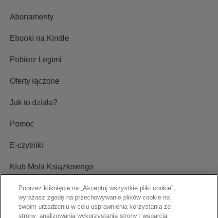
Abonamenty
Ebooki na Kindle
Pobierz Legimi
Oferty łączone
Jak to działa?
Pomoc
E-czytniki
Klub Mola Książkowego
Ustawienia plików cookie
Poprzez kliknięcie na „Akceptuj wszystkie pliki cookie”,
wyrażasz zgodę na przechowywanie plików cookie na
swoim urządzeniu w celu usprawnienia korzystania ze
Blog
strony, analizowania wykorzystania strony i wsparcia