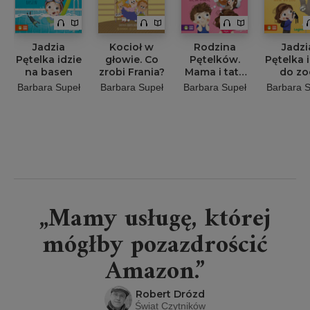
Jadzia
Kocioł w
Rodzina
Jadzi
Pętelka idzie
głowie. Co
Pętelków.
Pętelka 
na basen
zrobi Frania?
Mama i tata
do zo
idą na
Barbara Supeł
Barbara Supeł
Barbara Supeł
Barbara S
randkę
„Mamy usługę, której
mógłby pozazdrościć
Amazon.”
Robert Drózd
Świat Czytników