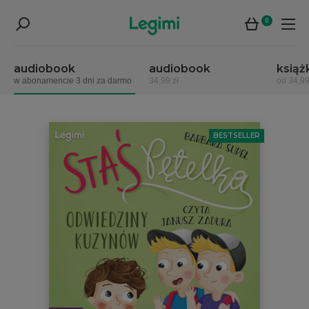
0
audiobook
audiobook
książ
w abonamencie 3 dni za darmo
34,99 zł
od 34,99
BESTSELLER