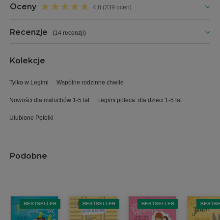
Oceny
4,8 (239 ocen)
Recenzje
(
14 recenzji
)
Kolekcje
Tylko w Legimi
Wspólne rodzinne chwile
Nowości dla maluchów 1-5 lat
Legimi poleca: dla dzieci 1-5 lat
Ulubione Pętelki
Podobne
BESTSELLER
BESTSELLER
BESTSELLER
BESTS