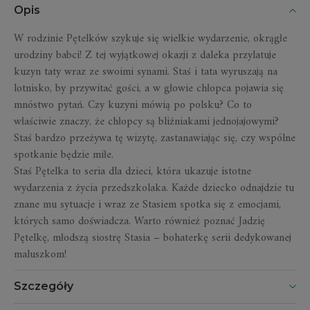
Opis
W rodzinie Pętelków szykuje się wielkie wydarzenie, okrągłe
urodziny babci! Z tej wyjątkowej okazji z daleka przylatuje
kuzyn taty wraz ze swoimi synami. Staś i tata wyruszają na
lotnisko, by przywitać gości, a w głowie chłopca pojawia się
mnóstwo pytań. Czy kuzyni mówią po polsku? Co to
właściwie znaczy, że chłopcy są bliźniakami jednojajowymi?
Staś bardzo przeżywa tę wizytę, zastanawiając się, czy wspólne
spotkanie będzie miłe.
Staś Pętelka to seria dla dzieci, która ukazuje istotne
wydarzenia z życia przedszkolaka. Każde dziecko odnajdzie tu
znane mu sytuacje i wraz ze Stasiem spotka się z emocjami,
których samo doświadcza. Warto również poznać Jadzię
Pętelkę, młodszą siostrę Stasia – bohaterkę serii dedykowanej
maluszkom!
Szczegóły