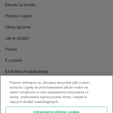
Ebooki na Kindle
Pobierz Legimi
Oferty łączone
Jak to działa?
Pomoc
E-czytniki
Klub Mola Książkowego
Ustawienia plików cookie
Poprzez kliknięcie na „Akceptuj wszystkie pliki cookie”,
wyrażasz zgodę na przechowywanie plików cookie na
swoim urządzeniu w celu usprawnienia korzystania ze
Blog
strony, analizowania wykorzystania strony i wsparcia
naszych działań marketingowych.
Relacje inwestorskie
Ustawienia plików cookie