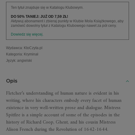
Ten tytuł znajduje się w Katalogu Klubowym.
DO 50% TANIEJ: JUŻ OD 7,59 ZŁ!
Aktywuj abonament i zbieraj punkty w Klubie Mola Książkowego, aby
zamówić dowolny tytuł z Katalogu Klubowego nawet za pół ceny.
Dowiedz się więcej.
Wydawca
:
KtoCzyta.pl
Kategoria
:
Kryminał
Język
:
angielski
Opis
Fletcher’s understanding of human nature is evident in his
writing, where his characters embody every facet of human
existence in very well-written prose and dialogue. Mistress
Spitfire is a simple account of some of the episodes in the
history of Richard Coop, Ghent, and his cousin Mistress
Alison French during the Revolution of 1642-1644.