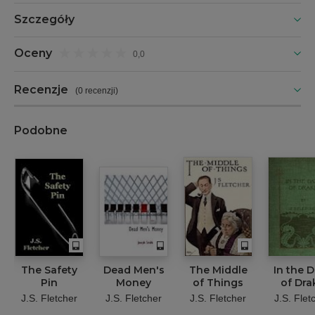
Szczegóły
Oceny
0,0
Recenzje
(
0 recenzji
)
Podobne
The Safety
Dead Men's
The Middle
In the 
Pin
Money
of Things
of Dra
J.S. Fletcher
J.S. Fletcher
J.S. Fletcher
J.S. Flet