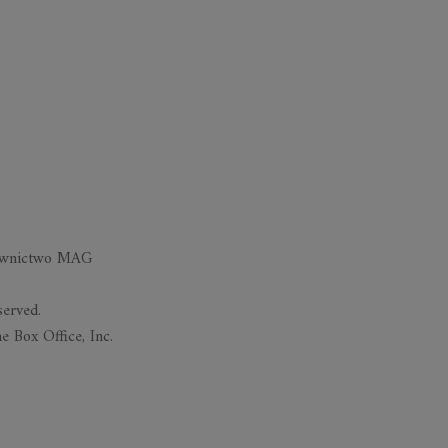
dawnictwo MAG
served.
 Box Office, Inc.