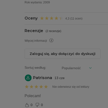
Rok wydania
:
2009
Oceny
4,3 (11 ocen)
Recenzje
(
2 recenzje
)
Więcej informacji
Zaloguj się, aby dołączyć do dyskusji
Sortuj według:
Patrisona
13 cze
Nie oderwiesz się od lektury
Polecam!
0
0