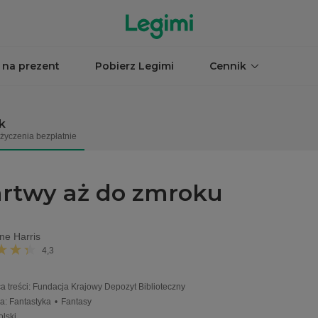
 na prezent
Pobierz Legimi
Cennik
k
życzenia bezpłatnie
rtwy aż do zmroku
ne Harris
4,3
 treści
:
Fundacja Krajowy Depozyt Biblioteczny
ia
:
Fantastyka
•
Fantasy
olski