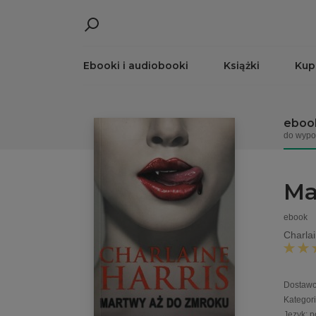
Ebooki i audiobooki
Książki
Kup
eboo
do wypo
Ma
ebook
Charlai
Dostawca
Kategor
Język
:
p