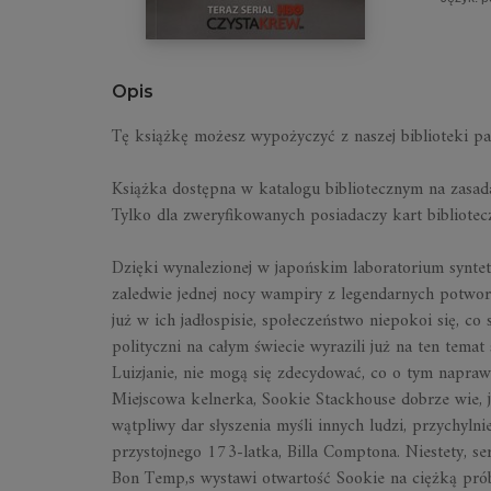
Opis
Tę książkę możesz wypożyczyć z naszej biblioteki par
K
siążk
a dostępna w katalogu bibliotecznym na zasad
Tylko dla
z
we
r
y
fik
owanych posiadaczy kart bibliote
Dzięki wynalezionej w japońskim laboratorium syntet
zaledwie jednej nocy wampiry z legendarnych potworów
już w ich jadłospisie, społeczeństwo niepokoi się, co
polityczni na całym świecie wyrazili już na ten tema
Luizjanie, nie mogą się zdecydować, co o tym napraw
Miejscowa kelnerka,
Sookie
Stackhouse
dobrze wie, 
wątpliwy dar słyszenia myśli innych ludzi, przychyl
przystojnego 173-latka, Billa Comptona. Niestety, se
Bon
Temp,s
wystawi otwartość
Sookie
na ciężką pró