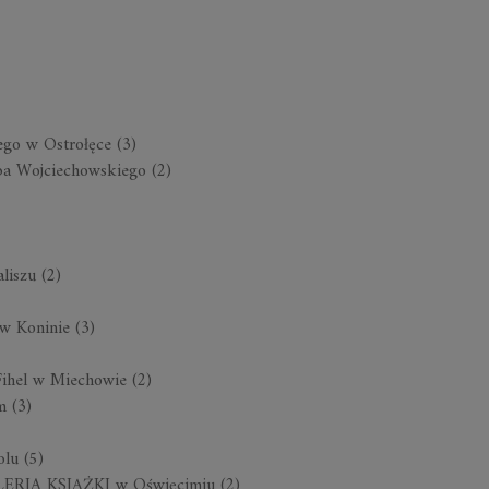
ego w Ostrołęce (3)
uba Wojciechowskiego (2)
liszu (2)
 w Koninie (3)
Fihel
w Miechowie (2)
m (3)
olu (5)
GALERIA KSIĄŻKI w Oświęcimiu (2)