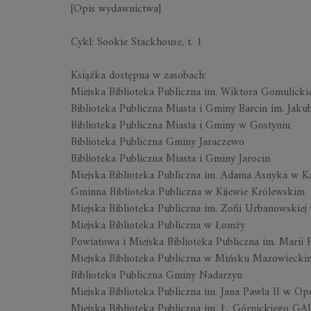
[Opis wydawnictwa]
Cykl:
Sookie
Stackhouse
, t. 1
Książ
k
a
dos
tęp
n
a w zas
obach
:
Miejska Biblioteka Publiczna im. Wiktora Gomulicki
Biblioteka Publiczna Miasta i Gminy Barcin im. Jak
Biblioteka Publiczna Miasta i Gminy w Gostyniu
Biblioteka Publiczna Gminy Jaraczewo
Biblioteka Publiczna Miasta i Gminy Jarocin
Miejska Biblioteka Publiczna im. Adama Asnyka w Ka
Gminna Biblioteka Publiczna w Kijewie Królewskim
Miejska Biblioteka Publiczna im. Zofii Urbanowskiej
Miejska Biblioteka Publiczna w Łomży
Powiatowa i Miejska Biblioteka Publiczna im. Marii
Miejska Biblioteka Publiczna w Mińsku Mazowiecki
Biblioteka Publiczna Gminy Nadarzyn
Miejska Biblioteka Publiczna im. Jana Pawła II w Op
Miejska Biblioteka Publiczna im. Ł. Górnickiego 