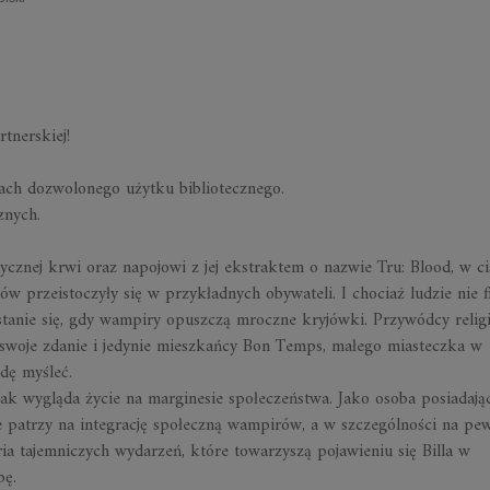
tnerskiej!
ach dozwolonego użytku bibliotecznego.
cznych.
ycznej krwi oraz napojowi z jej ekstraktem o nazwie
Tru
: Blood, w c
 przeistoczyły się w przykładnych obywateli. I chociaż ludzie nie f
 stanie się, gdy wampiry opuszczą mroczne kryjówki. Przywódcy religij
t swoje zdanie i jedynie mieszkańcy Bon
Temps
, małego miasteczka w
dę myśleć.
jak wygląda życie na marginesie społeczeństwa. Jako osoba posiadają
nie patrzy na integrację społeczną wampirów, a w szczególności na p
ria tajemniczych wydarzeń, które towarzyszą pojawieniu się Billa w
bę.