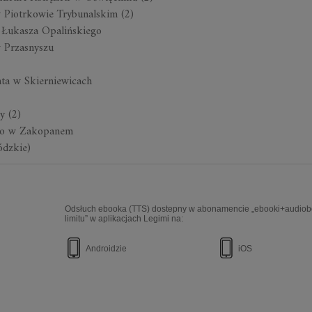
 Piotrkowie Trybunalskim (2)
. Łukasza Opalińskiego
w Przasnyszu
nta w Skierniewicach
y (2)
ego w Zakopanem
ódzkie)
Odsłuch ebooka (TTS) dostepny w abonamencie „ebooki+audiob
limitu” w aplikacjach Legimi na:
Androidzie
iOS