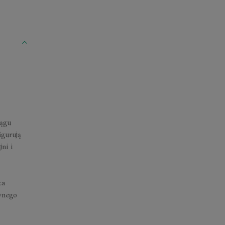
iągu
igurują
ni i
ca
ewnego