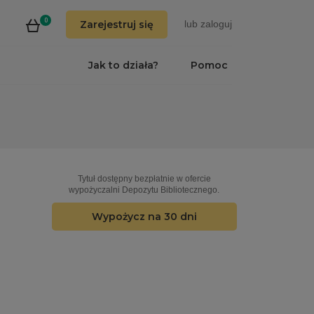
0
Zarejestruj się
lub
zaloguj
Jak to działa?
Pomoc
Tytuł dostępny bezpłatnie w ofercie
wypożyczalni Depozytu Bibliotecznego.
Wypożycz na 30 dni