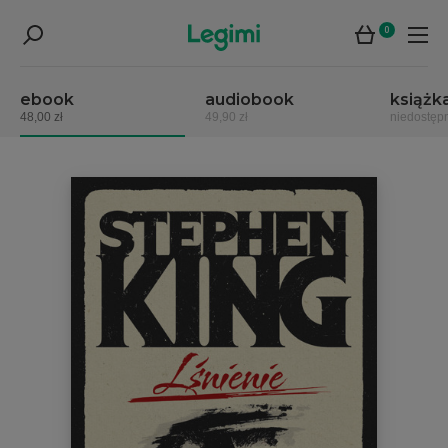
0
ebook
audiobook
książk
48,00 zł
49,90 zł
niedostęp