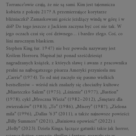
Torrance’owie czują, że nie są sami. Kim jest tajemnicza
kobieta z pokoju 217? A przemierzające korytarze
bliźniaczki? Zamaskowani goście jeżdżący windą w górę i w
dół? Do tego jeszcze z Jackiem zaczyna być coś nie tak. W
jego oczach czai się coś dziwnego… i bardzo złego. Coś, co
lśni mrocznym blaskiem.
Stephen King
(ur. 1947) nie bez powodu nazywany jest
Królem Horroru. Napisał już ponad sześćdziesiąt
nagradzanych książek, z których sławę i awans z pracownika
pralni na najbogatszego pisarza Ameryki przyniosła mu
„Carrie” (1974). To od niej zaczęło się pasmo wielkich
bestsellerów – wśród nich znalazły się chociażby kultowe
„Miasteczko Salem” (1975), „Lśnienie” (1977), „Bastion”
(1978), cykl „Mroczna Wieża” (1982–2012), „Smętarz dla
zwierzaków” (1983), „To” (1986), „Misery” (1987), „Zielona
mila” (1996), „Dallas ’63” (2011), a także najnowsze powieści:
„Billy Summers” (2021), „Baśniowa opowieść” (2022) i
„Holly” (2023). Dzieła Kinga, łączące gatunki takie jak horror,
science fiction, sensacja, thriller i fantasy, rozeszły się w