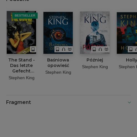
BESTSELLER
The Stand -
Baśniowa
Później
Holl
Das letzte
opowieść
Stephen King
Stephen 
Gefecht
Stephen King
(Band 3)
Stephen King
Fragment