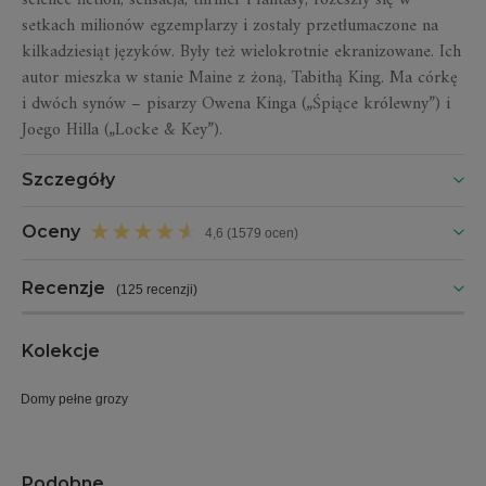
setkach milionów egzemplarzy i zostały przetłumaczone na
kilkadziesiąt języków. Były też wielokrotnie ekranizowane. Ich
autor mieszka w stanie Maine z żoną, Tabithą King. Ma córkę
i dwóch synów – pisarzy Owena Kinga („Śpiące królewny”) i
Joego Hilla („Locke & Key”).
Szczegóły
Oceny
4,6 (1579 ocen)
Recenzje
(
125 recenzji
)
Kolekcje
Domy pełne grozy
Podobne