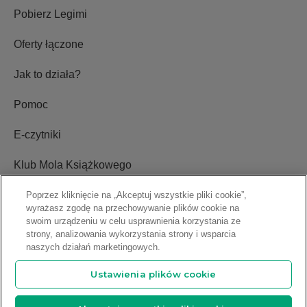
Pobierz Legimi
Oferty łączone
Jak to działa?
Pomoc
E-czytniki
Klub Mola Książkowego
Ustawienia plików cookie
Poprzez kliknięcie na „Akceptuj wszystkie pliki cookie”,
wyrażasz zgodę na przechowywanie plików cookie na
swoim urządzeniu w celu usprawnienia korzystania ze
Blog
strony, analizowania wykorzystania strony i wsparcia
naszych działań marketingowych.
Relacje inwestorskie
Ustawienia plików cookie
Copyright © 2009-2026 Legimi S.A. Wszelkie prawa zastrzeżone.