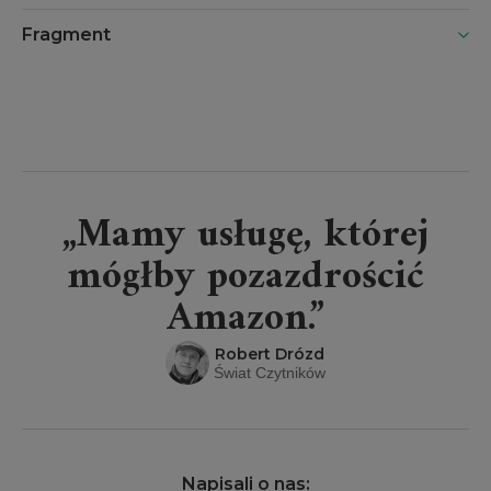
Kozak
Adam
Fragment
Przechrzta
Rafał Dębski
Dariusz
Domagalski
„Mamy usługę, której
mógłby pozazdrościć
Amazon.”
Robert Drózd
Świat Czytników
Napisali o nas: