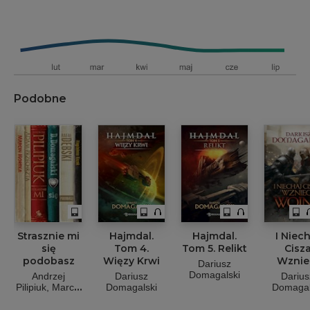
Podobne
Strasznie mi
Hajmdal.
Hajmdal.
I Niech
się
Tom 4.
Tom 5. Relikt
Cisz
podobasz
Więzy Krwi
Wznie
Dariusz
Wojn
Domagalski
Andrzej
Dariusz
Darius
Pilipiuk
Marcin
Domagalski
Domagal
Mortka
Magdalena