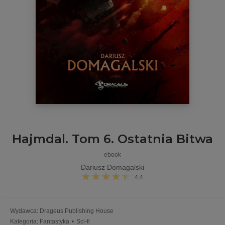
Hajmdal. Tom 6. Ostatnia Bitwa
ebook
Dariusz Domagalski
4,4
Wydawca
:
Drageus Publishing House
Kategoria
:
Fantastyka
•
Sci-fi