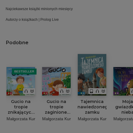
Najciekawsze książki minionych miesięcy
Autorzy o książkach | Prolog Live
Podobne
BESTSELLER
Gucio na
Gucio na
Tajemnica
Moja
tropie
tropie
nawiedzonego
gwiazdk
znikających
zaginionej
zamku
nieb
marchewek
świnki
Małgorzata Kur
Małgorzata Kur
Małgorzata Kur
Małgorzat
morskiej