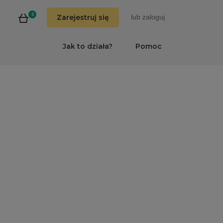
0
Zarejestruj się
lub
zaloguj
Jak to działa?
Pomoc