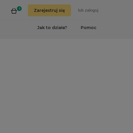
0
Zarejestruj się
lub
zaloguj
Jak to działa?
Pomoc