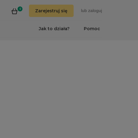
0
Zarejestruj się
lub
zaloguj
Jak to działa?
Pomoc