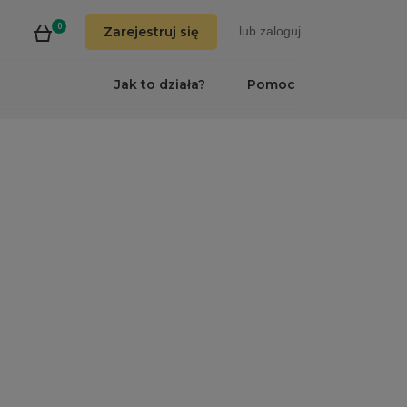
0
Zarejestruj się
lub
zaloguj
Jak to działa?
Pomoc