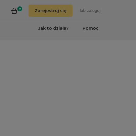
0
Zarejestruj się
lub
zaloguj
Jak to działa?
Pomoc