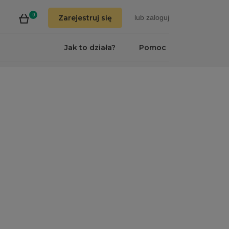
0
Zarejestruj się
lub
zaloguj
Jak to działa?
Pomoc