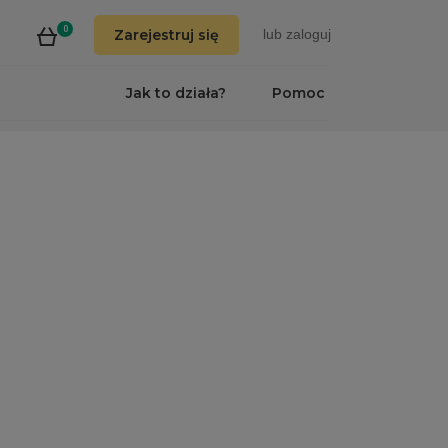
0
Zarejestruj się
lub
zaloguj
Jak to działa?
Pomoc