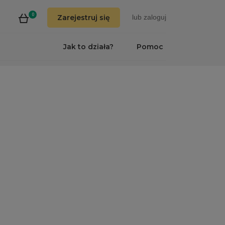
0
Zarejestruj się
lub
zaloguj
Jak to działa?
Pomoc