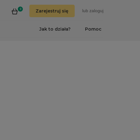
0
Zarejestruj się
lub
zaloguj
Jak to działa?
Pomoc