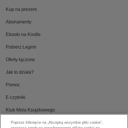
Kup na prezent
Abonamenty
Ebooki na Kindle
Pobierz Legimi
Oferty łączone
Jak to działa?
Pomoc
E-czytniki
Klub Mola Książkowego
Ustawienia plików cookie
Poprzez kliknięcie na „Akceptuj wszystkie pliki cookie”,
wyrażasz zgodę na przechowywanie plików cookie na