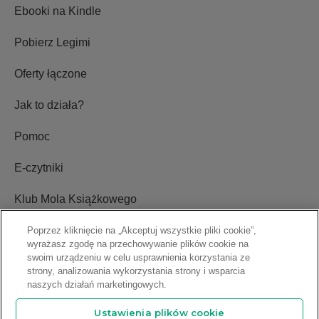
Ebooki na Kindle
Pobierz Legimi
Oferty łączone
Jak to działa?
Pomoc
E-czytniki
Klub Mola Książkowego
Ustawienia plików cookie
Poprzez kliknięcie na „Akceptuj wszystkie pliki cookie”,
wyrażasz zgodę na przechowywanie plików cookie na
swoim urządzeniu w celu usprawnienia korzystania ze
Blog
strony, analizowania wykorzystania strony i wsparcia
naszych działań marketingowych.
Relacje inwestorskie
Ustawienia plików cookie