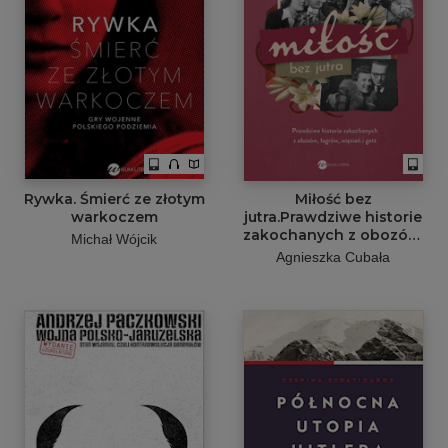
Rywka. Śmierć ze złotym
Miłość bez
warkoczem
jutra.Prawdziwe historie
zakochanych z obozów,
Michał Wójcik
łagrów, więzień i gettv
Agnieszka Cubała