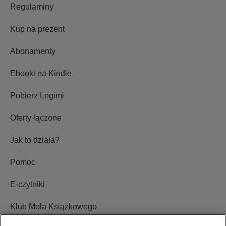
Ebooki i audiobooki
Regulaminy
Kup na prezent
Abonamenty
Ebooki na Kindle
Pobierz Legimi
Oferty łączone
Jak to działa?
Pomoc
E-czytniki
Klub Mola Książkowego