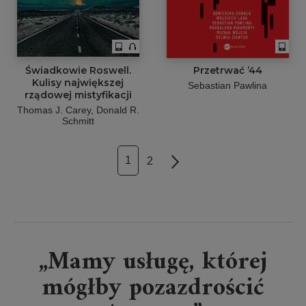
Świadkowie Roswell.
Przetrwać ’44
Kulisy największej
Sebastian Pawlina
rządowej mistyfikacji
Thomas J. Carey, Donald R.
Schmitt
1
2
Next
„Mamy usługę, której
mógłby pozazdrościć