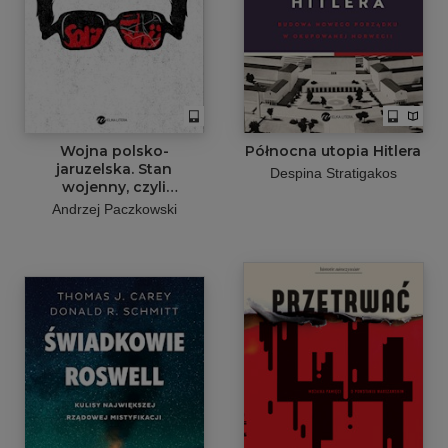
Wojna polsko-
Północna utopia Hitlera
jaruzelska. Stan
Despina Stratigakos
wojenny, czyli
kontrrewolucja
Andrzej Paczkowski
generałów