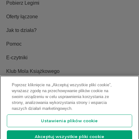
Pobierz Legimi
Oferty łączone
Jak to działa?
Pomoc
E-czytniki
Klub Mola Książkowego
Ustawienia plików cookie
Poprzez kliknięcie na „Akceptuj wszystkie pliki cookie”,
wyrażasz zgodę na przechowywanie plików cookie na
swoim urządzeniu w celu usprawnienia korzystania ze
Blog
strony, analizowania wykorzystania strony i wsparcia
naszych działań marketingowych.
Relacje inwestorskie
Ustawienia plików cookie
Copyright © 2009-2026 Legimi S.A. Wszelkie prawa zastrzeżone.
Akceptuj wszystkie pliki cookie