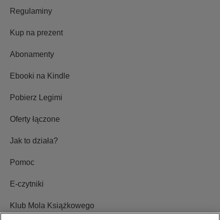
Regulaminy
Kup na prezent
Abonamenty
Ebooki na Kindle
Pobierz Legimi
Oferty łączone
Jak to działa?
Pomoc
E-czytniki
Klub Mola Książkowego