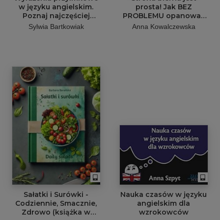
w języku angielskim.
prosta! Jak BEZ
Poznaj najczęściej
PROBLEMU opanować
używane wyrażenia
stronę bierną w języku
Sylwia Bartkowiak
Anna Kowalczewska
przyimkowe w 10
angielskim?
zestawach ćwiczeń
wraz z odpowiedziami!
Sałatki i Surówki -
Nauka czasów w języku
Codziennie, Smacznie,
angielskim dla
Zdrowo (książka w
wzrokowców