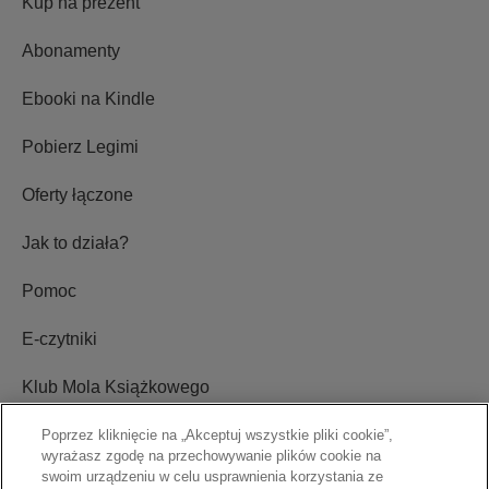
Kup na prezent
Abonamenty
Ebooki na Kindle
Pobierz Legimi
Oferty łączone
Jak to działa?
Pomoc
E-czytniki
Klub Mola Książkowego
Ustawienia plików cookie
Poprzez kliknięcie na „Akceptuj wszystkie pliki cookie”,
wyrażasz zgodę na przechowywanie plików cookie na
swoim urządzeniu w celu usprawnienia korzystania ze
Blog