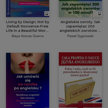
Living by Design, Not by
Angielskie zwroty. Jak
Default Nonsense-Free
zapamiętać 200
Life in a Beautiful World
angielskich zwrotów w
Full of Crap w wersji do
100 minut?
Maya Arenas Guerra
Paweł Sygnowski
nauki angielskiego