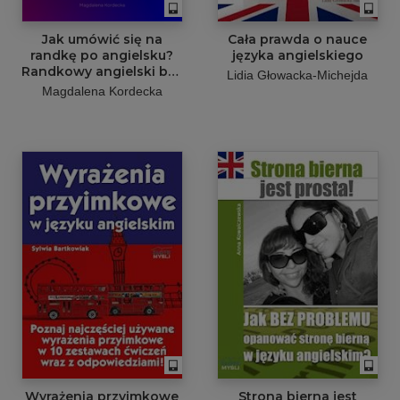
Jak umówić się na
Cała prawda o nauce
randkę po angielsku?
języka angielskiego
Randkowy angielski bez
Lidia Głowacka-Michejda
cenzury - Minikurs z
Magdalena Kordecka
nagraniami mp3
Wyrażenia przyimkowe
Strona bierna jest