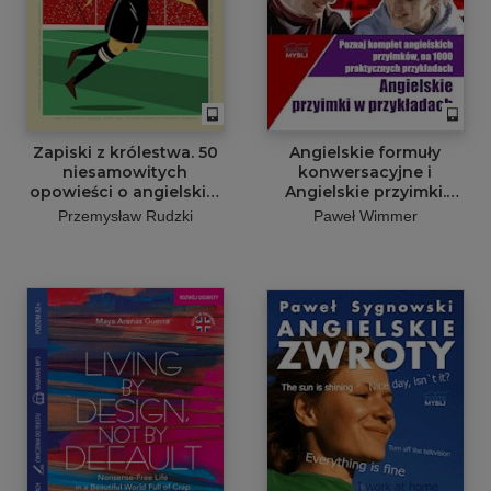
Zapiski z królestwa. 50
Angielskie formuły
niesamowitych
konwersacyjne i
opowieści o angielskim
Angielskie przyimki.
futbolu
1000 zwrotów
Przemysław Rudzki
Paweł Wimmer
umożliwiających
skuteczną komunikację
w języku angielskim.
Poznaj komplet
angielskich przyimków,
na 1000 praktycznych
przykładach