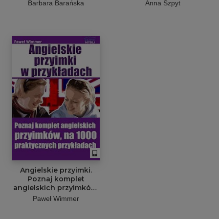
wersji polskiej i
Barbara Barańska
Anna Szpyt
angielskiej)
Angielskie przyimki.
Poznaj komplet
angielskich przyimków,
na 1000 praktycznych
Paweł Wimmer
przykładach