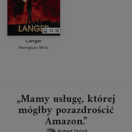
Langer
Remigiusz Mróz
„Mamy usługę, której
mógłby pozazdrościć
Amazon.”
Robert Drózd