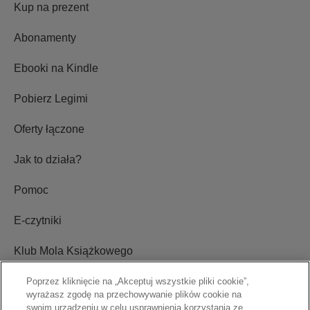
Kup na prezent
Abonamenty
Ebooki na Kindle
Pobierz Legimi
Oferty łączone
Jak to działa?
Pomoc
E-czytniki
Klub Mola Książkowego
Ustawienia plików cookie
Poprzez kliknięcie na „Akceptuj wszystkie pliki cookie”,
wyrażasz zgodę na przechowywanie plików cookie na
swoim urządzeniu w celu usprawnienia korzystania ze