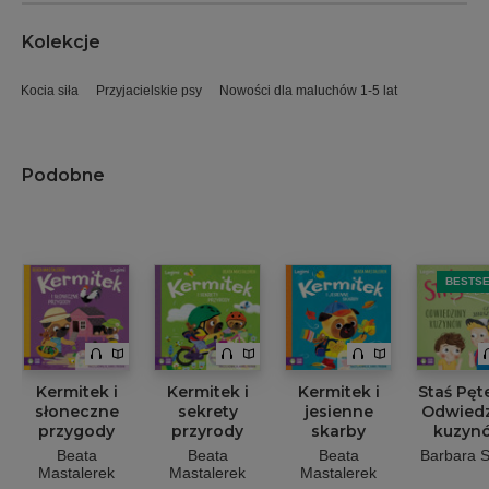
Kolekcje
Kocia siła
Przyjacielskie psy
Nowości dla maluchów 1-5 lat
Podobne
BESTS
Kermitek i
Kermitek i
Kermitek i
Staś Pęt
słoneczne
sekrety
jesienne
Odwiedz
przygody
przyrody
skarby
kuzyn
Beata
Beata
Beata
Barbara S
Mastalerek
Mastalerek
Mastalerek