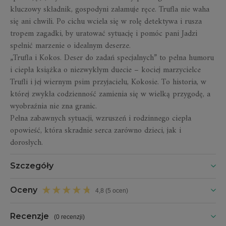
kluczowy składnik, gospodyni załamuje ręce. Trufla nie waha
się ani chwili. Po cichu wciela się w rolę detektywa i rusza
tropem zagadki, by uratować sytuację i pomóc pani Jadzi
spełnić marzenie o idealnym deserze.
„
Trufla i Kokos.
Deser do zadań specjalnych
” to pełna humoru
i ciepła książka o niezwykłym duecie – kociej marzycielce
Trufli i jej wiernym psim przyjacielu, Kokosie. To historia, w
której zwykła codzienność zamienia się w wielką przygodę, a
wyobraźnia nie zna granic.
Pełna zabawnych sytuacji, wzruszeń i rodzinnego ciepła
opowieść, która skradnie serca zarówno dzieci, jak i
dorosłych.
Szczegóły
Oceny
4,8 (5 ocen)
Recenzje
(
0 recenzji
)