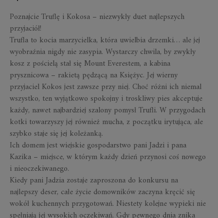
Poznajcie Truflę i Kokosa – niezwykły duet najlepszych
przyjaciół!
Trufla to kocia marzycielka, która uwielbia drzemki… ale jej
wyobraźnia nigdy nie zasypia. Wystarczy chwila, by zwykły
kosz z pościelą stał się Mount Everestem, a kabina
prysznicowa – rakietą pędzącą na Księżyc. Jej wierny
przyjaciel Kokos jest zawsze przy niej. Choć różni ich niemal
wszystko, ten wyjątkowo spokojny i troskliwy pies akceptuje
każdy, nawet najbardziej szalony pomysł Trufli. W przygodach
kotki towarzyszy jej również mucha, z początku irytująca, ale
szybko staje się jej koleżanką.
Ich domem jest wiejskie gospodarstwo pani Jadzi i pana
Kazika – miejsce, w którym każdy dzień przynosi coś nowego
i nieoczekiwanego.
Kiedy pani Jadzia zostaje zaproszona do konkursu na
najlepszy deser, całe życie domowników zaczyna kręcić się
wokół kuchennych przygotowań. Niestety kolejne wypieki nie
spełniają jej wysokich oczekiwań. Gdy pewnego dnia znika