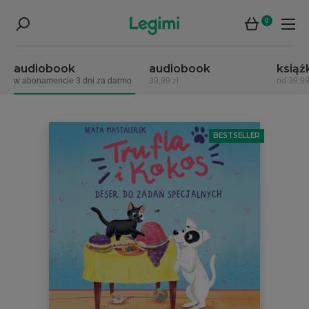
0
audiobook
audiobook
książ
w abonamencie 3 dni za darmo
39,99 zł
od 39,99
BESTSELLER