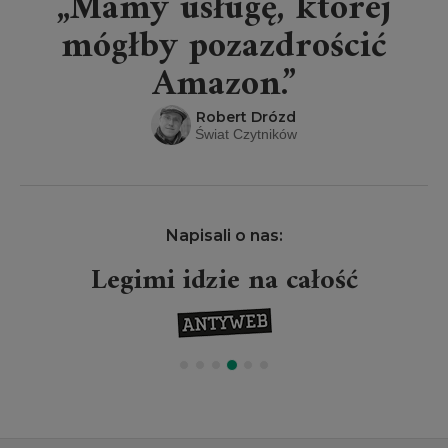
„Mamy usługę, której
mógłby pozazdrościć
Amazon.”
Robert Drózd
Świat Czytników
Napisali o nas:
Legimi idzie na całość