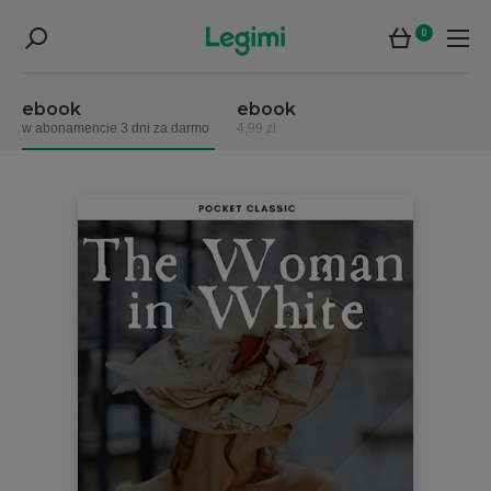
0
ebook
ebook
w abonamencie 3 dni za darmo
4,99 zł