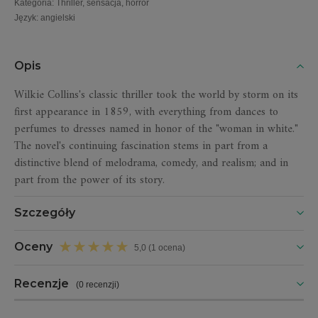
Kategoria
:
Thriller, sensacja, horror
Język
:
angielski
Opis
Wilkie Collins's classic thriller took the world by storm on its
first appearance in 1859, with everything from dances to
perfumes to dresses named in honor of the "woman in white."
The novel's continuing fascination stems in part from a
distinctive blend of melodrama, comedy, and realism; and in
part from the power of its story.
Szczegóły
Oceny
5,0 (1 ocena)
Recenzje
(
0 recenzji
)