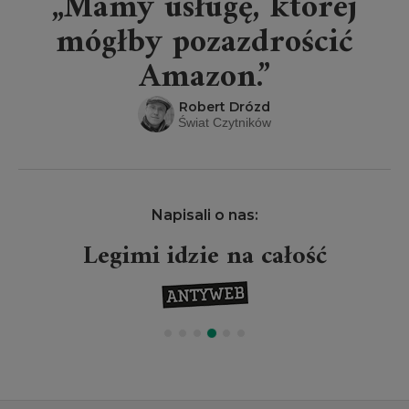
„Mamy usługę, której
mógłby pozazdrościć
Amazon.”
Robert Drózd
Świat Czytników
Napisali o nas:
Legimi idzie na całość