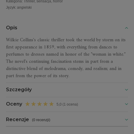
Kategoria
:
Thriller, sensacja, horror
Język
:
angielski
Opis
Wilkie Collins's classic thriller took the world by storm on its
first appearance in 1859, with everything from dances to
perfumes to dresses named in honor of the "woman in white."
The novel's continuing fascination stems in part from a
distinctive blend of melodrama, comedy, and realism; and in
part from the power of its story.
Szczegóły
Oceny
5,0 (1 ocena)
Recenzje
(
0 recenzji
)