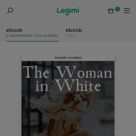
0
ebook
ebook
w abonamencie 3 dni za darmo
4,99 zł