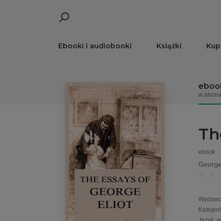
Ebooki i audiobooki
Książki
Kup
eboo
w abona
Th
ebook
George 
Wydawc
Kategor
Język
:
a