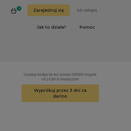
0
Zarejestruj się
lub
zaloguj
Jak to działa?
Pomoc
Uzyskaj dostęp do tej i ponad 240000 książek
od 14,99 zł miesięcznie
Wypróbuj przez 3 dni za
darmo