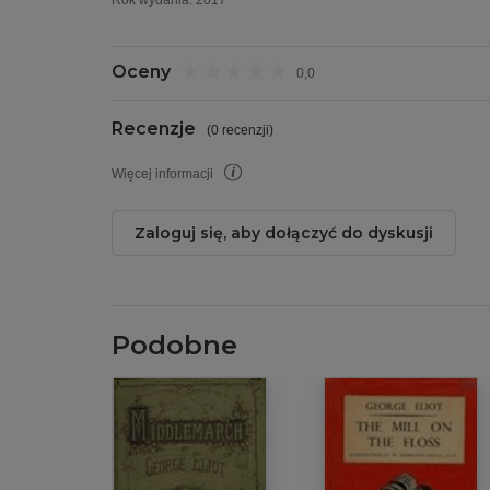
Rok wydania
:
2017
Oceny
0,0
Recenzje
(
0 recenzji
)
Więcej informacji
Zaloguj się, aby dołączyć do dyskusji
Podobne