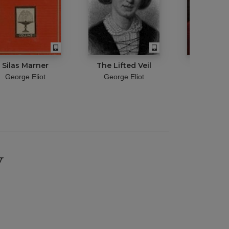
Silas Marner
The Lifted Veil
Brother 
George Eliot
George Eliot
George 
y