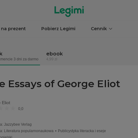
 na prezent
Pobierz Legimi
Cennik
k
ebook
mencie 3 dni za darmo
4,99 zł
e Essays of George Eliot
Eliot
0,0
a
:
Jazzybee Verlag
ia
:
Literatura popularnonaukowa
•
Publicystyka literacka i eseje
ngielski