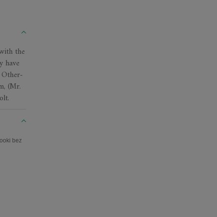
with the
ey have
d Other-
m, (Mr.
lt.
ooki bez