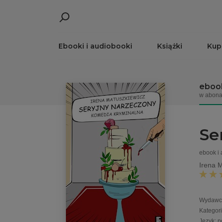
Ebooki i audiobooki
Książki
Kup
ebook
w abona
Se
ebook i
Irena 
Wydawc
Kategor
Język
:
p