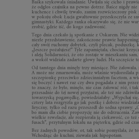
XAUDIO Sp. z o.o.
e-mail: kontakt@xaudio.pl
www.xaudio.pl
1
Baśka szykowała śniadanie. Uwijała się cicho i prawi
że odgłos czajnika na pewno dotrze. Baśce nigdy nie 
kuchence i chwilę trwało, zanim rozwścieczony pisk
w pokoju obok Łucja gwałtownie przeskoczyła ze snu 
gimnastyki. Każdego ranka okazywało się, że nie wart
zrobić, gdzie iść, do kogo zadzwonić.
Tego dnia czekało ją spotkanie z Oskarem. Nie widzi
niezłe przedstawienie, zakończone prawie happening
cały swój ruchomy dobytek, czyli plecak, poduszkę, ko
„Jeszcze pożałujesz!” Tyle zapamiętała, chociaż krzy
i aleją Solidarności, że oto zostaje w mieszkaniu sam,
a wokół widziała zadarte głowy ludzi. Na szczęście t
Od tamtego dnia minęły trzy miesiące. Nie żałowała, ż
A może nie zmarnowała, może właśnie wydoroślała pr
szczepionkę przeciwko zdziecinniałym facetom, a wted
się boczyć i nawet raz czy dwa pogadała z nim przez 
to znaczy, że było, minęło, nie czas żałować róż, i tak 
przesadnie do tej nowej przyjaźni, ale też nie zdziwi
towarzyską pogawędkę, powiedziałaby: „Wypchaj się,
cztery lata rozgryzła go jak pestkę i dobrze wiedzia