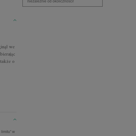
niezależnie od okoliczności!
ginął we
bierając
 także o
limitu” w