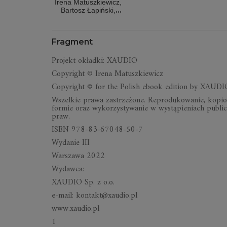
Opowiadania
Przeklęte, zaklęte
letnie, a nawet
Irena Matuszkiewicz
gorące
Irena Matuszkiewicz
Bartosz Łapiński
Monika Mostowiak
Maciej Przepiera
Bartek Świderski
Fragment
Iwona Menzel
Filip
Onichimowski
Projekt okładki: XAUDIO
Małgorzata
Domagalik
Monika
Copyright © Irena Matuszkiewicz
Szwaja
Marek Harny
Zofia Mossakowska
Copyright © for the Polish ebook edition by XAUDIO
Ewa Ostrowska
Wszelkie prawa zastrzeżone. Reprodukowanie, kopio
Manula Kalicka
formie oraz wykorzystywanie w wystąpieniach public
Małgorzata Warda
praw.
Magdalena Kordel
Katarzyna Leżeńska
ISBN 978-83-67048-50-7
Jarosław Klejnocki
Wydanie III
Janusz Leon
Wiśniewski
Grażyna
Warszawa 2022
Bąkiewicz
Dominika
Stec
Wydawca: