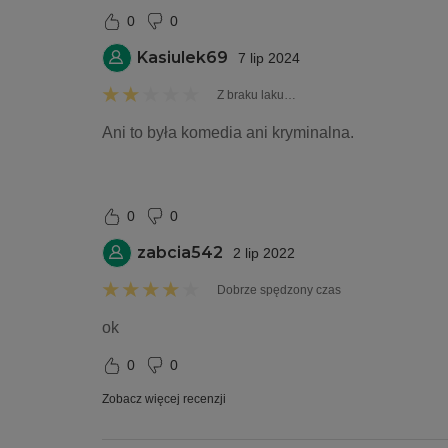
0
0
Kasiulek69
7 lip 2024
Z braku laku…
Ani to była komedia ani kryminalna. 
0
0
zabcia542
2 lip 2022
Dobrze spędzony czas
ok
0
0
Zobacz więcej recenzji