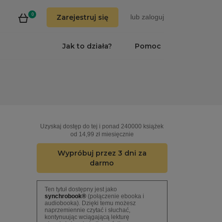
0
Zarejestruj się
lub
zaloguj
Jak to działa?
Pomoc
Uzyskaj dostęp do tej i ponad 240000 książek
od 14,99 zł miesięcznie
Wypróbuj przez 3 dni za
darmo
Ten tytuł dostępny jest jako
synchrobook®
(połączenie ebooka i
audiobooka). Dzięki temu możesz
naprzemiennie czytać i słuchać,
kontynuując wciągającą lekturę