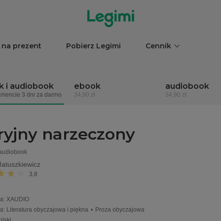
 na prezent
Pobierz Legimi
Cennik
 i audiobook
ebook
audiobook
mencie 3 dni za darmo
34,90 zł
34,90 zł
ryjny narzeczony
 audiobook
Matuszkiewicz
3,8
a
:
XAUDIO
ia
:
Literatura obyczajowa i piękna
•
Proza obyczajowa
olski