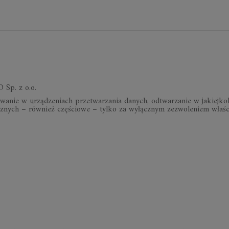
Zjazd rodzinny
Agencja
Złamanych Serc
Irena Matuszkiewicz
Irena Matuszkiewicz
Ir
 Sp. z o.o.
wanie w urządzeniach przetwarzania danych, odtwarzanie w jakiejko
znych – również częściowe – tylko za wyłącznym zezwoleniem właści