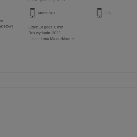
aplikacjach Legimi na:
Androidzie
iOS
e™
akietów)
Czas:
10 godz. 0 min
Rok wydania
:
2022
Lektor:
Irena Matuszkiewicz