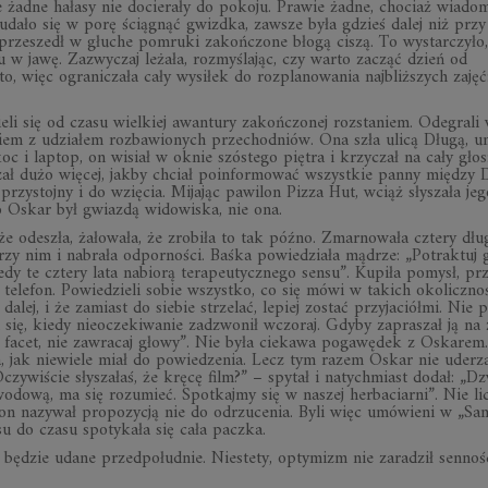
e żadne hałasy nie docierały do pokoju. Prawie żadne, chociaż wiadom
udało się w porę ściągnąć gwizdka, zawsze była gdzieś dalej niż przy
 przeszedł w głuche pomruki zakończone błogą ciszą. To wystarczyło
w jawę. Zazwyczaj leżała, rozmyślając, czy warto zacząć dzień od
o, więc ograniczała cały wysiłek do rozplanowania najbliższych zajęć
eli się od czasu wielkiej awantury zakończonej rozstaniem. Odegrali
iem z udziałem rozbawionych przechodniów. Ona szła ulicą Długą, u
c i laptop, on wisiał w oknie szóstego piętra i krzyczał na cały głos
czał dużo więcej, jakby chciał poinformować wszystkie panny między 
 przystojny i do wzięcia. Mijając pawilon Pizza Hut, wciąż słyszała jeg
o Oskar był gwiazdą widowiska, nie ona.
e odeszła, żałowała, że zrobiła to tak późno. Zmarnowała cztery dług
zy nim i nabrała odporności. Baśka powiedziała mądrze: „Potraktuj 
y te cztery lata nabiorą terapeutycznego sensu”. Kupiła pomysł, prz
telefon. Powiedzieli sobie wszystko, co się mówi w takich okolicznoś
dalej, i że zamiast do siebie strzelać, lepiej zostać przyjaciółmi. Nie pa
ła się, kiedy nieoczekiwanie zadzwonił wczoraj. Gdyby zapraszał ją na
 facet, nie zawracaj głowy”. Nie była ciekawa pogawędek z Oskarem.
ła, jak niewiele miał do powiedzenia. Lecz tym razem Oskar nie uderz