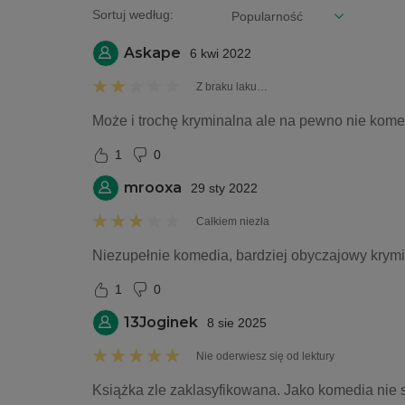
Sortuj według:
Askape
6 kwi 2022
Z braku laku…
Może i trochę kryminalna ale na pewno nie kome
1
0
mrooxa
29 sty 2022
Całkiem niezła
Niezupełnie komedia, bardziej obyczajowy krymina
1
0
13Joginek
8 sie 2025
Nie oderwiesz się od lektury
Książka zle zaklasyfikowana. Jako komedia nie s