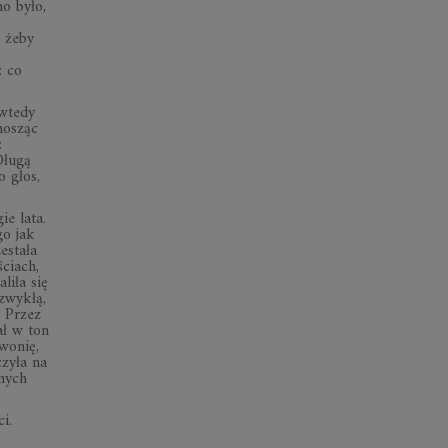
o było,
, żeby
: co
 wtedy
nosząc
:
Długą
o głos,
ie lata.
go jak
estała
ciach,
liła się
 zwykłą,
 Przez
ał w ton