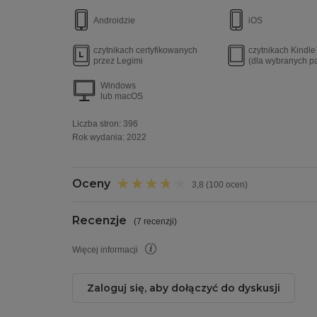
Androidzie
iOS
czytnikach certyfikowanych
czytnikach Kindl
przez Legimi
(dla wybranych p
Windows
lub macOS
Liczba stron:
396
Rok wydania
:
2022
Oceny
3,8 (100 ocen)
Recenzje
(
7 recenzji
)
Więcej informacji
Zaloguj się, aby dołączyć do dyskusji