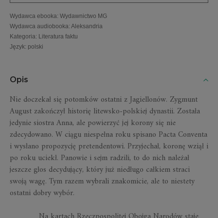
Wydawca ebooka
:
Wydawnictwo MG
Wydawca audiobooka
:
Aleksandria
Kategoria
:
Literatura faktu
Język
:
polski
Opis
Nie doczekał się potomków ostatni z Jagiellonów. Zygmunt
August zakończył historię litewsko-polskiej dynastii. Została
jedynie siostra Anna, ale powierzyć jej korony się nie
zdecydowano. W ciągu niespełna roku spisano Pacta Conventa
i wysłano propozycję pretendentowi. Przyjechał, koronę wziął i
po roku uciekł. Panowie i sejm radzili, to do nich należał
jeszcze głos decydujący, który już niedługo całkiem straci
swoją wagę. Tym razem wybrali znakomicie, ale to niestety
ostatni dobry wybór.
Na kartach
Rzeczpospolitej Obojga Narodów
staje