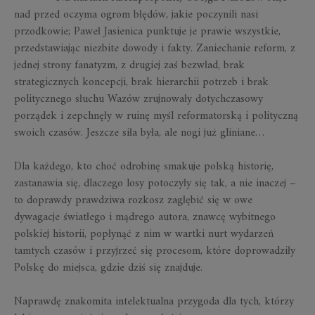
nad przed oczyma ogrom błędów, jakie poczynili nasi
przodkowie; Paweł Jasienica punktuje je prawie wszystkie,
przedstawiając niezbite dowody i fakty. Zaniechanie reform, z
jednej strony fanatyzm, z drugiej zaś bezwład, brak
strategicznych koncepcji, brak hierarchii potrzeb i brak
politycznego słuchu Wazów zrujnowały dotychczasowy
porządek i zepchnęły w ruinę myśl reformatorską i polityczną
swoich czasów. Jeszcze siła była, ale nogi już gliniane…
Dla każdego, kto choć odrobinę smakuje polską historię,
zastanawia się, dlaczego losy potoczyły się tak, a nie inaczej –
to doprawdy prawdziwa rozkosz zagłębić się w owe
dywagacje światłego i mądrego autora, znawcę wybitnego
polskiej historii, popłynąć z nim w wartki nurt wydarzeń
tamtych czasów i przyjrzeć się procesom, które doprowadziły
Polskę do miejsca, gdzie dziś się znajduje.
Naprawdę znakomita intelektualna przygoda dla tych, którzy