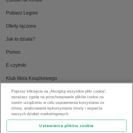
Pobierz Legimi
Oferty łączone
Jak to działa?
Pomoc
E-czytniki
Klub Mola Książkowego
Ustawienia plików cookie
Poprzez kliknięcie na „Akceptuj wszystkie pliki cookie”,
wyrażasz zgodę na przechowywanie plików cookie na
swoim urządzeniu w celu usprawnienia korzystania ze
Blog
strony, analizowania wykorzystania strony i wsparcia
naszych działań marketingowych.
Relacje inwestorskie
Ustawienia plików cookie