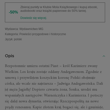
Zbieraj punkty w Klubie Mola Książkowego i kupuj ebooki,
audiobooki oraz książki papierowe do 50% taniej.
-50%
Dowiedz się więcej.
Wydawca
:
Wydawnictwo MG
Kategoria
:
Powieści przygodowe i historyczne
Język
:
polski
Opis
Bezpotomnie umiera ostatni Piast – król Kazimierz zwany
Wielkim. Los kraju zostaje oddany Andegawenom. Zgodnie z
umową i przywilejem koszyckim koronę Polski obejmuje
córka, ale wcale nie najstarsza – Jadwiga Andegaweńska. Dali
jej męża Jagiełłę! Dopiero czwarta żona, Sonka, urodzi mu
wspaniałych następców: Warneńczyka i Kazimierza. I potoczy
się dalej nowa dynastia, otwierając Rzeczpospolitą na nowe
prądy renesansu. Kapie złotem kraj, bogaci się, ale i gnuśnieje,