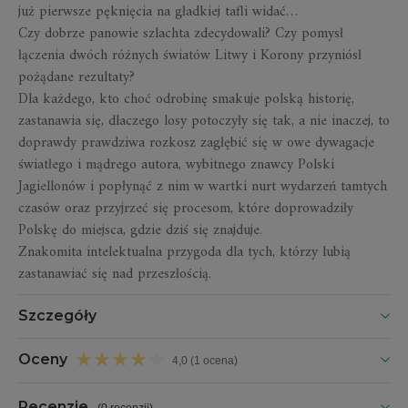
już pierwsze pęknięcia na gładkiej tafli widać…
Czy dobrze panowie szlachta zdecydowali? Czy pomysł
łączenia dwóch różnych światów Litwy i Korony przyniósł
pożądane rezultaty?
Dla każdego, kto choć odrobinę smakuje polską historię,
zastanawia się, dlaczego losy potoczyły się tak, a nie inaczej, to
doprawdy prawdziwa rozkosz zagłębić się w owe dywagacje
światłego i mądrego autora, wybitnego znawcy Polski
Jagiellonów i popłynąć z nim w wartki nurt wydarzeń tamtych
czasów oraz przyjrzeć się procesom, które doprowadziły
Polskę do miejsca, gdzie dziś się znajduje.
Znakomita intelektualna przygoda dla tych, którzy lubią
zastanawiać się nad przeszłością.
Szczegóły
Oceny
4,0 (1 ocena)
Recenzje
(
0 recenzji
)