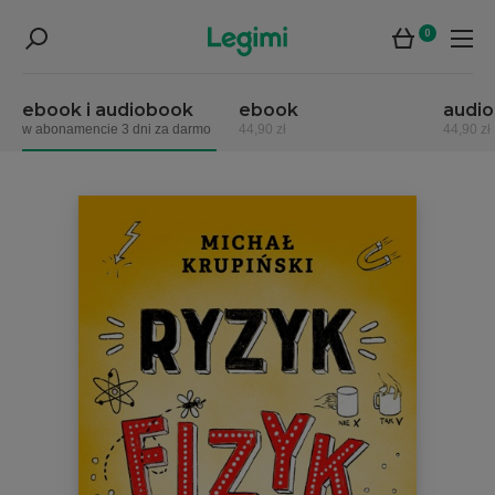
0
ebook i audiobook
ebook
audi
w abonamencie 3 dni za darmo
44,90 zł
44,90 zł