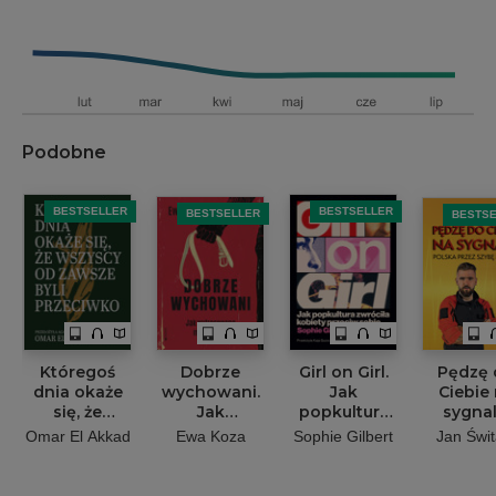
Podobne
BESTSELLER
BESTSELLER
BESTSELLER
BESTS
Któregoś
Dobrze
Girl on Girl.
Pędzę 
dnia okaże
wychowani.
Jak
Ciebie
się, że
Jak
popkultura
sygnal
wszyscy od
wytresowano
zwróciła
Polska p
Omar El Akkad
Ewa Koza
Sophie Gilbert
Jan Świt
zawsze byli
milenialsów
kobiety
szyb
przeciwko
przeciw
karet
sobie