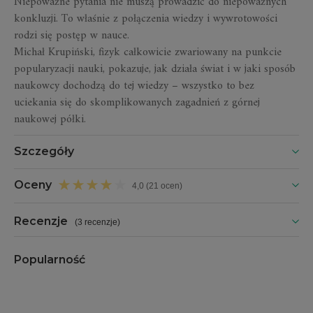
Niepoważne pytania nie muszą prowadzić do niepoważnych
konkluzji. To właśnie z połączenia wiedzy i wywrotowości
rodzi się postęp w nauce.
Michał Krupiński, fizyk całkowicie zwariowany na punkcie
popularyzacji nauki, pokazuje, jak działa świat i w jaki sposób
naukowcy dochodzą do tej wiedzy – wszystko to bez
uciekania się do skomplikowanych zagadnień z górnej
naukowej półki.
Szczegóły
Oceny
4,0 (21 ocen)
Recenzje
(
3 recenzje
)
Popularność