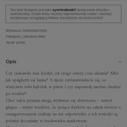
Ten tytuł dostępny jest jako
synchrobook®
(połączenie ebooka i
audiobooka). Dzięki temu możesz naprzemiennie czytać i słuchać,
kontynuując wciągającą lekturę niezależnie od okoliczności!
Wydawca
:
Gyldendal Astra
Kategoria
:
Literatura faktu
Język
:
polski
Opis
Czy ciekawiło was kiedyś, od czego zależy czas sikania? Albo
jak spaghetti się łamie? A może zastanawialiście się, co
właściwie robi bąbelek w piwie i czy naprawdę można chodzić
po wodzie?
Choć takie pytania mogą wydawać się dziwaczne – nawet
głupie – warto wiedzieć, że tysiące fizyków na całym świecie z
zaangażowaniem szukają na nie odpowiedzi, a ich wnioski są
później doceniane w środowisku naukowym.