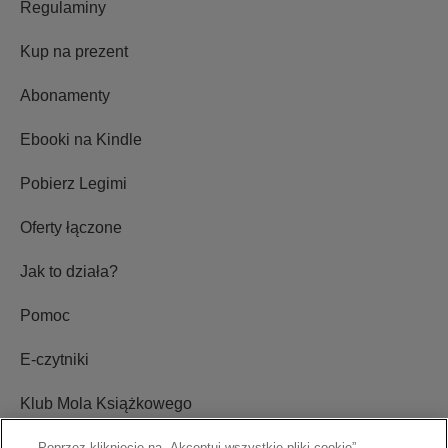
Regulaminy
Kup na prezent
Abonamenty
Ebooki na Kindle
Pobierz Legimi
Oferty łączone
Jak to działa?
Pomoc
E-czytniki
Klub Mola Książkowego
Ustawienia plików cookie
Poprzez kliknięcie na „Akceptuj wszystkie pliki cookie”,