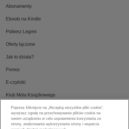
Abonamenty
Ebooki na Kindle
Pobierz Legimi
Oferty łączone
Jak to działa?
Pomoc
E-czytniki
Klub Mola Książkowego
Ustawienia plików cookie
Poprzez kliknięcie na „Akceptuj wszystkie pliki cookie”,
wyrażasz zgodę na przechowywanie plików cookie na
swoim urządzeniu w celu usprawnienia korzystania ze
Blog
strony, analizowania wykorzystania strony i wsparcia