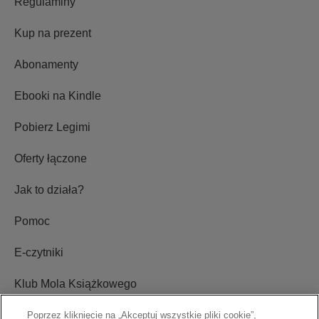
Regulaminy
Kup na prezent
Abonamenty
Ebooki na Kindle
Pobierz Legimi
Oferty łączone
Jak to działa?
Pomoc
E-czytniki
Klub Mola Książkowego
Ustawienia plików cookie
Poprzez kliknięcie na „Akceptuj wszystkie pliki cookie”,