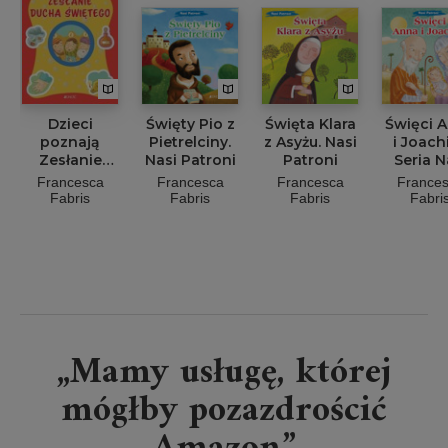
Dzieci
Święty Pio z
Święta Klara
Święci 
poznają
Pietrelciny.
z Asyżu. Nasi
i Joach
Zesłanie
Nasi Patroni
Patroni
Seria N
Ducha
Patro
Francesca
Francesca
Francesca
France
Świętego
Fabris
Fabris
Fabris
Fabri
„Mamy usługę, której
mógłby pozazdrościć